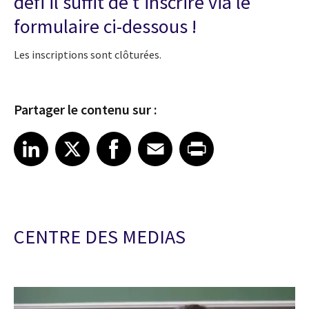
défi il suffit de t'inscrire via le
formulaire ci-dessous !
Les inscriptions sont clôturées.
Partager le contenu sur :
Share article on LinkedIn
Share article on X
Share article on Facebook
Share article on Email
Share article on Print
LinkedIn
X
Facebook
Email
Print
CENTRE DES MEDIAS