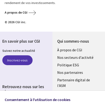
rendement de vos investissements.
A propos de CGI
© 2026 CGI inc.
En savoir plus sur CGI
Qui sommes-nous
Useful
À propos de CGI
Suivez notre actualité
links
Nos secteurs d'activité
Inscrivez-vous
FRANCE
Politique ESG
Nos partenaires
Partenaire digital de
l'ASM
Retrouvez-nous sur les
réseaux
Salle de presse
Consentement à l'utilisation de cookies
Social
Fusions