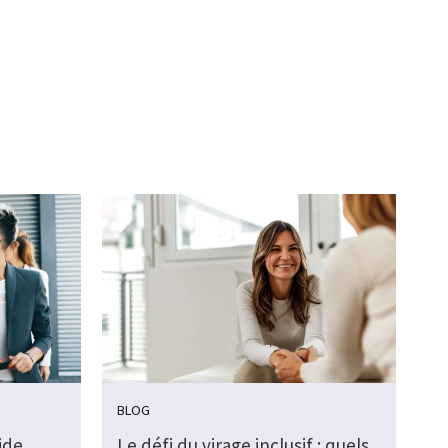
BLOG
ide
Le défi du virage inclusif : quels