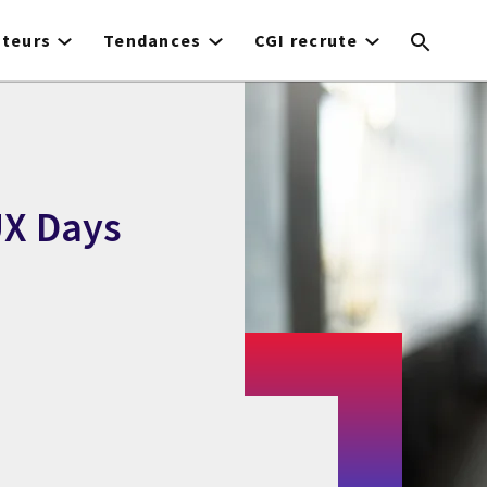
cteurs
Tendances
CGI recrute
UX Days