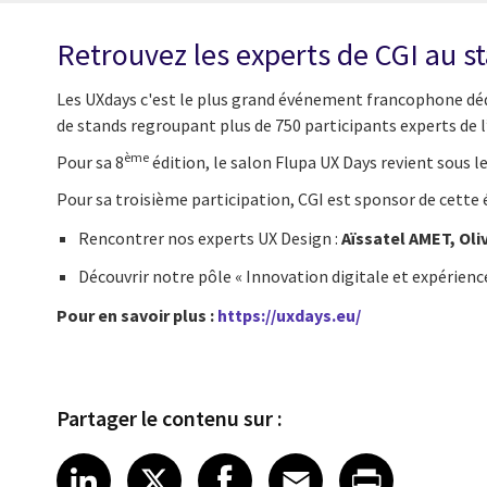
Retrouvez les experts de CGI au st
Les UXdays c'est le plus grand événement francophone dédié
de stands regroupant plus de 750 participants experts de l
ème
Pour sa 8
édition, le salon Flupa UX Days revient sous le 
Pour sa troisième participation, CGI est sponsor de cette 
Rencontrer nos experts UX Design :
Aïssatel AMET, Oli
Découvrir notre pôle « Innovation digitale et expérience
Pour en savoir plus :
https://uxdays.eu/
Partager le contenu sur :
Share article on LinkedIn
Share article on X
Share article on Fa
Share article o
Share arti
LinkedIn
X
Facebook
Email
Print