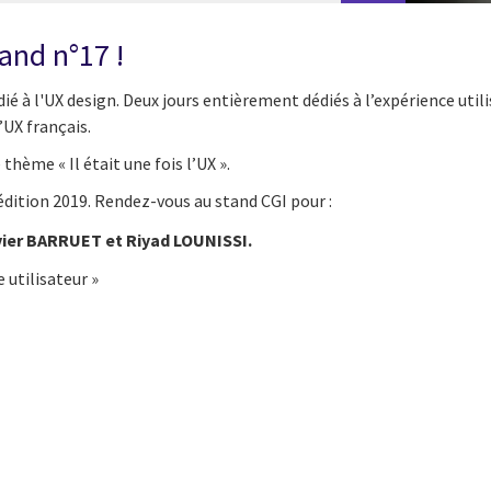
and n°17 !
 à l'UX design. Deux jours entièrement dédiés à l’expérience utilis
’UX français.
thème « Il était une fois l’UX ».
édition 2019. Rendez-vous au stand CGI pour :
vier BARRUET et Riyad LOUNISSI.
 utilisateur »
cebook
n Email
cle on Print