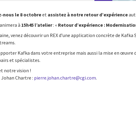
z-nous le 8 octobre
et
assistez à notre retour d’expérience
aut
 animera à
15h45 l’atelier
:
«
Retour d’expérience : Modernisatio
icaine, venez découvrir un REX d’une application concrète de Kafka 
Streams.
t apporter Kafka dans votre entreprise mais aussi la mise en œuvre
airs et spécialistes.
t notre vision !
e Johan Chartre :
pierre.johan.chartre@cgi.com
.
cebook
n Email
cle on Print