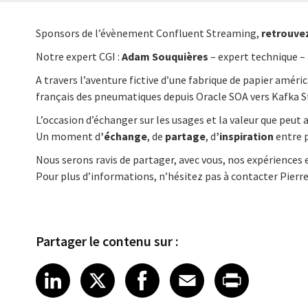
Sponsors de l’évènement Confluent Streaming,
retrouve
Notre expert CGI
:
Adam Souquières
– expert technique –
A travers l’aventure fictive d’une fabrique de papier amér
français des pneumatiques depuis Oracle SOA vers Kafka 
L’occasion d’échanger sur les usages et la valeur que peu
Un moment d
’
échange
, de
partage
, d
’
inspiration
entre p
Nous serons ravis de partager, avec vous, nos expériences e
Pour plus d’informations, n’hésitez pas à contacter Pierr
Partager le contenu sur :
Share article on LinkedIn
Share article on X
Share article on Fa
Share article o
Share arti
LinkedIn
X
Facebook
Email
Print