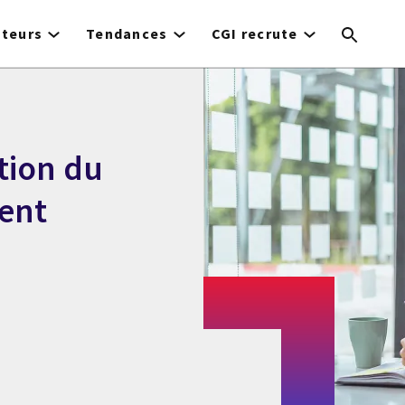
cteurs
Tendances
CGI recrute
tion du
ent