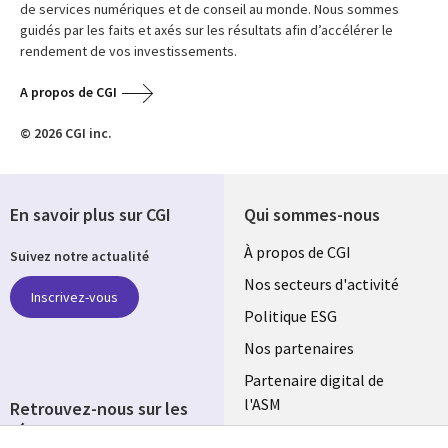
de services numériques et de conseil au monde. Nous sommes
guidés par les faits et axés sur les résultats afin d’accélérer le
rendement de vos investissements.
A propos de CGI
© 2026 CGI inc.
En savoir plus sur CGI
Qui sommes-nous
Useful
À propos de CGI
Suivez notre actualité
links
Nos secteurs d'activité
Inscrivez-vous
FRANCE
Politique ESG
Nos partenaires
Partenaire digital de
l'ASM
Retrouvez-nous sur les
réseaux
Salle de presse