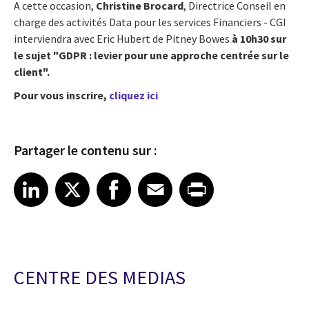
A cette occasion,
Christine Brocard
, Directrice Conseil en
charge des activités Data pour les services Financiers - CGI
interviendra avec Eric Hubert de Pitney Bowes
à 10h30 sur
le sujet "GDPR : levier pour une approche centrée sur le
client".
Pour vous inscrire,
cliquez ici
Partager le contenu sur :
Share article on LinkedIn
Share article on X
Share article on Facebook
Share article on Email
Share article on Print
LinkedIn
X
Facebook
Email
Print
CENTRE DES MEDIAS