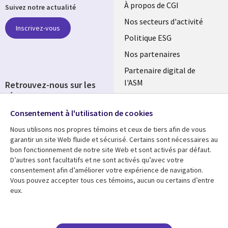
Useful
À propos de CGI
Suivez notre actualité
links
Nos secteurs d'activité
Inscrivez-vous
FRANCE
Politique ESG
Nos partenaires
Partenaire digital de
l'ASM
Retrouvez-nous sur les
réseaux
Salle de presse
Consentement à l'utilisation de cookies
Social
Fusions
Media
Nous utilisons nos propres témoins et ceux de tiers afin de vous
FRANCE
garantir un site Web fluide et sécurisé. Certains sont nécessaires au
bon fonctionnement de notre site Web et sont activés par défaut.
Ressources
Support
D’autres sont facultatifs et ne sont activés qu’avec votre
consentement afin d’améliorer votre expérience de navigation.
Library
Legal
Articles
Accessibilité
Vous pouvez accepter tous ces témoins, aucun ou certains d’entre
eux.
Links
FRANCE
Blog
Protection des données
FRANCE
Études de cas
Restrictions et
conditions juridiques
Événements