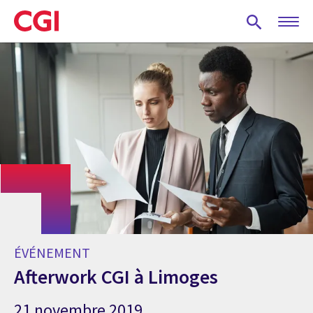
Skip
to
main
content
ÉVÉNEMENT
Afterwork CGI à Limoges
21 novembre 2019