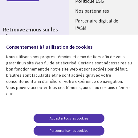
FRANCE
Politique ESG
Nos partenaires
Partenaire digital de
l'ASM
Retrouvez-nous sur les
réseaux
Salle de presse
Consentement à l'utilisation de cookies
Social
Fusions
Media
Nous utilisons nos propres témoins et ceux de tiers afin de vous
FRANCE
garantir un site Web fluide et sécurisé. Certains sont nécessaires au
bon fonctionnement de notre site Web et sont activés par défaut.
Ressources
Support
D’autres sont facultatifs et ne sont activés qu’avec votre
consentement afin d’améliorer votre expérience de navigation.
Library
Legal
Articles
Accessibilité
Vous pouvez accepter tous ces témoins, aucun ou certains d’entre
eux.
Links
FRANCE
Blog
Protection des données
FRANCE
Études de cas
Restrictions et
conditions juridiques
Événements
Accepter tous les cookies
FAQ Carrières
Podcasts
Personnaliser les cookies
Centre de gestion des
Points de vue