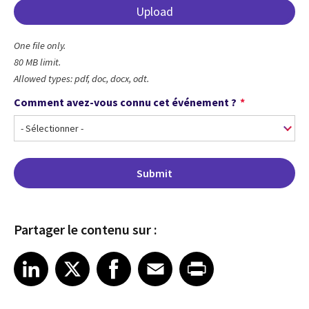
One file only.
80 MB limit.
Allowed types: pdf, doc, docx, odt.
Comment avez-vous connu cet événement ?
Comment
avez-
vous
connu
cet
événement
?
Partager le contenu sur :
Share article on LinkedIn
Share article on X
Share article on Facebook
Share article on Email
Share article on Print
LinkedIn
X
Facebook
Email
Print