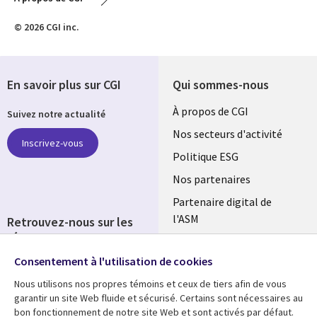
© 2026 CGI inc.
En savoir plus sur CGI
Qui sommes-nous
Useful
À propos de CGI
Suivez notre actualité
links
Nos secteurs d'activité
Inscrivez-vous
FRANCE
Politique ESG
Nos partenaires
Partenaire digital de
l'ASM
Retrouvez-nous sur les
réseaux
Salle de presse
Consentement à l'utilisation de cookies
Social
Fusions
Media
Nous utilisons nos propres témoins et ceux de tiers afin de vous
FRANCE
garantir un site Web fluide et sécurisé. Certains sont nécessaires au
bon fonctionnement de notre site Web et sont activés par défaut.