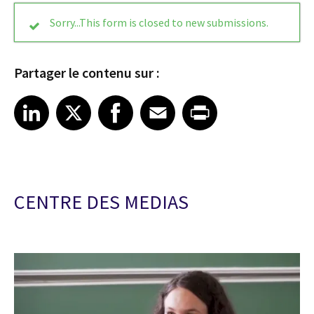
Status
Sorry...This form is closed to new submissions.
message
Partager le contenu sur :
Share article on LinkedIn
Share article on X
Share article on Facebook
Share article on Email
Share article on Print
LinkedIn
X
Facebook
Email
Print
CENTRE DES MEDIAS