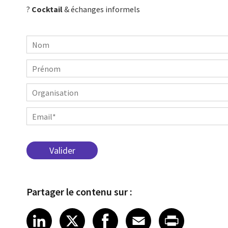
?
Cocktail
& échanges informels
Nom
Prénom
Organisation
Email
Partager le contenu sur :
Share article on LinkedIn
Share article on X
Share article on Fa
Share article o
Share arti
LinkedIn
X
Facebook
Email
Print