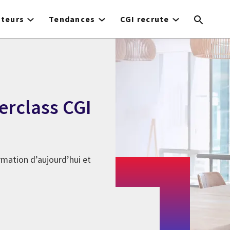
cteurs
Tendances
CGI recrute
erclass CGI
rmation d’aujourd’hui et