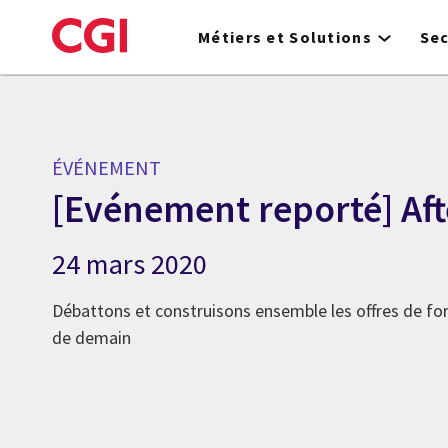
Skip
to
Métiers et Solutions
Se
main
content
ÉVÉNEMENT
[Evénement reporté] Aft
24 mars 2020
Débattons et construisons ensemble les offres de fo
de demain