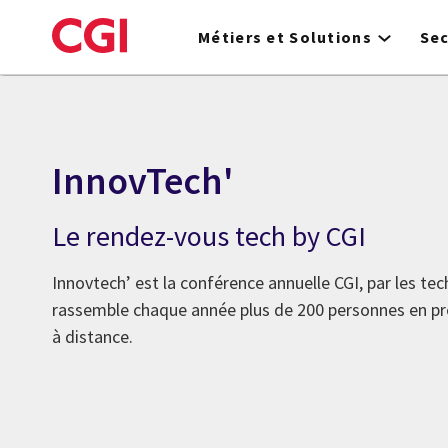
Skip
to
Métiers et Solutions
Se
main
content
InnovTech'
Le rendez-vous tech by CGI
Innovtech’ est la conférence annuelle CGI, par les tech
rassemble chaque année plus de 200 personnes en pré
à distance.