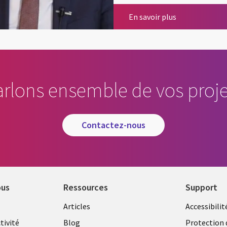
InnovTech 2021
En savoir plus
arlons ensemble de vos proje
contactez-nous
ous
Ressources
Support
Library
Legal
Articles
Accessibilit
Links
FRANC
tivité
Blog
Protection 