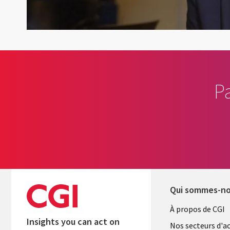
P
Qui sommes-n
Useful
À propos de CGI
Insights you can act on
links
Nos secteurs d'ac