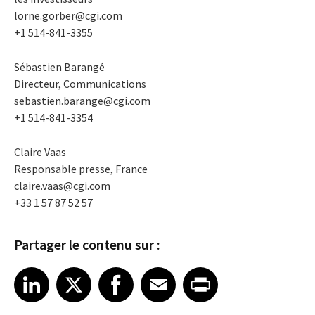
lorne.gorber@cgi.com
+1 514-841-3355
Sébastien Barangé
Directeur, Communications
sebastien.barange@cgi.com
+1 514-841-3354
Claire Vaas
Responsable presse, France
claire.vaas@cgi.com
+33 1 57 87 52 57
Partager le contenu sur :
Share article on LinkedIn
Share article on X
Share article on Facebook
Share article on Email
Share article on Print
LinkedIn
X
Facebook
Email
Print