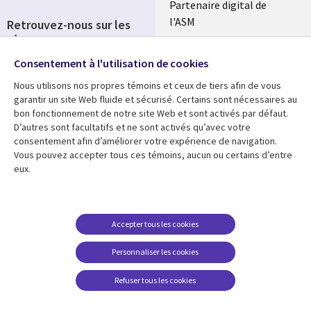
Partenaire digital de
l'ASM
Retrouvez-nous sur les
réseaux
Salle de presse
Consentement à l'utilisation de cookies
Social
Fusions
Media
Nous utilisons nos propres témoins et ceux de tiers afin de vous
FRANCE
garantir un site Web fluide et sécurisé. Certains sont nécessaires au
bon fonctionnement de notre site Web et sont activés par défaut.
Ressources
Support
D’autres sont facultatifs et ne sont activés qu’avec votre
consentement afin d’améliorer votre expérience de navigation.
Library
Legal
Articles
Accessibilité
Vous pouvez accepter tous ces témoins, aucun ou certains d’entre
eux.
Links
FRANCE
Blog
Protection des données
FRANCE
Études de cas
Restrictions et
conditions juridiques
Événements
Accepter tous les cookies
FAQ Carrières
Podcasts
Personnaliser les cookies
Centre de gestion des
Points de vue
témoins
Refuser tous les cookies
Vidéos
En voir plus