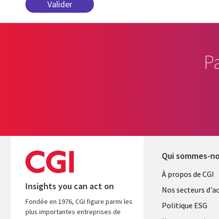
P
Qui sommes-n
Useful
À propos de CGI
Insights you can act on
links
Nos secteurs d'ac
Fondée en 1976, CGI figure parmi les
FRANCE
Politique ESG
plus importantes entreprises de