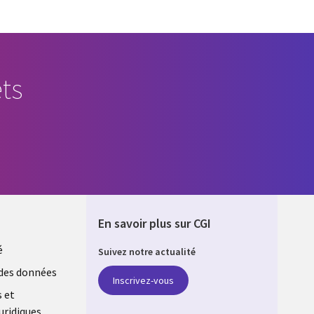
ts
En savoir plus sur CGI
é
Suivez notre actualité
E
des données
Inscrivez-vous
s et
uridiques