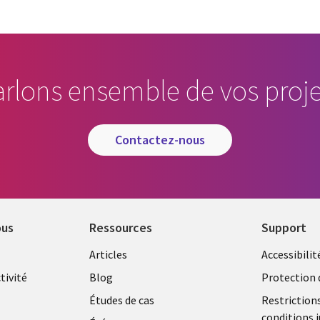
arlons ensemble de vos proje
contactez-nous
ous
Ressources
Support
Library
Legal
Articles
Accessibilit
Links
FRANC
tivité
Blog
Protection 
FRANCE
Études de cas
Restriction
conditions j