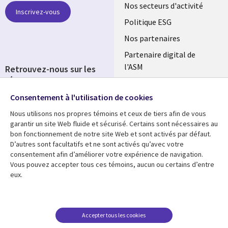
links
Nos secteurs d'activité
Inscrivez-vous
FRANCE
Politique ESG
Nos partenaires
Partenaire digital de
l'ASM
Retrouvez-nous sur les
réseaux
Salle de presse
Consentement à l'utilisation de cookies
Social
Fusions
Media
Nous utilisons nos propres témoins et ceux de tiers afin de vous
FRANCE
garantir un site Web fluide et sécurisé. Certains sont nécessaires au
bon fonctionnement de notre site Web et sont activés par défaut.
Ressources
Support
D’autres sont facultatifs et ne sont activés qu’avec votre
consentement afin d’améliorer votre expérience de navigation.
Library
Legal
Articles
Accessibilité
Vous pouvez accepter tous ces témoins, aucun ou certains d’entre
eux.
Links
FRANCE
Blog
Protection des données
FRANCE
Études de cas
Restrictions et
conditions juridiques
Événements
Accepter tous les cookies
FAQ Carrières
Podcasts