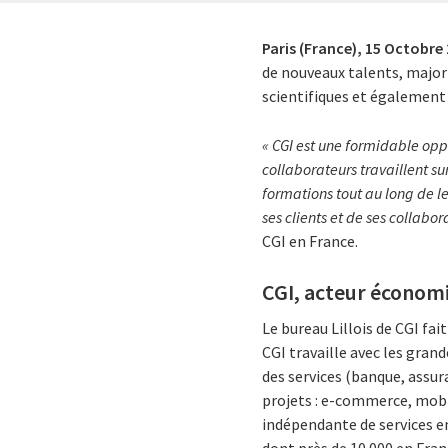
Paris (France),
15 Octobre
de nouveaux talents, major
scientifiques et également
« CGI est une formidable opp
collaborateurs travaillent su
formations tout au long de le
ses clients et de ses collabor
CGI en France.
CGI, acteur économ
Le bureau Lillois de CGI fai
CGI travaille avec les gran
des services (banque, assura
projets : e-commerce, mobi
indépendante de services e
dont près de 10 000 en Fran