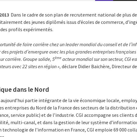
 2013
Dans le cadre de son plan de recrutement national de plus de
itairement des jeunes diplômés issus d’écoles de commerce, d’ingé
 des profils expérimentés.
ortunité de faire carrière chez un leader mondial du conseil et de l’i
r des projets d’envergure avec les plus grandes entreprises françaises
ème
ur carrière. Groupe solide, 5
acteur mondial sur son secteur, CGI es
ateurs avec 22 sites en région »,
déclare Didier Baichère, Directeur d
ique dans le Nord
t aujourd’hui partie intégrante de la vie économique locale, employ
des entreprises du Nord de la France des secteurs de la distributio
nce, service public) et de l’industrie. CGI accompagne ses clients d
lité, multi-canal, et dans la gestion de leur système d’informati
n technologie de l’information en France, CGI emploie 69 000 col
ce.