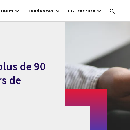
cteurs
Tendances
CGI recrute
plus de 90
rs de