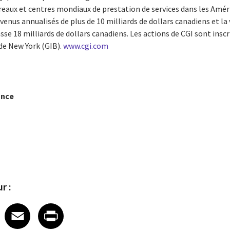
reaux et centres mondiaux de prestation de services dans les Amér
evenus annualisés de plus de 10 milliards de dollars canadiens et la
 18 milliards de dollars canadiens. Les actions de CGI sont inscr
 de New York (GIB).
www.cgi.com
ance
r :
 on LinkedIn
icle on X
e article on Facebook
Share article on Email
Share article on Print
Facebook
Email
Print