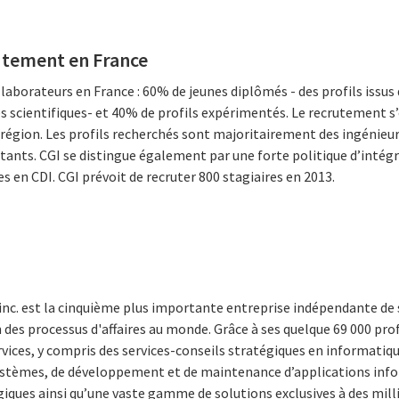
utement en France
llaborateurs en France : 60% de jeunes diplômés - des profils issu
és scientifiques- et 40% de profils expérimentés. Le recrutement s
 région. Les profils recherchés sont majoritairement des ingénieu
tants. CGI se distingue également par une forte politique d’intégra
s en CDI. CGI prévoit de recruter 800 stagiaires en 2013.
inc. est la cinquième plus importante entreprise indépendante de 
 des processus d'affaires au monde. Grâce à ses quelque 69 000 prof
rvices, y compris des services-conseils stratégiques en informat
systèmes, de développement et de maintenance d’applications inf
iques ainsi qu’une vaste gamme de solutions exclusives à des millie