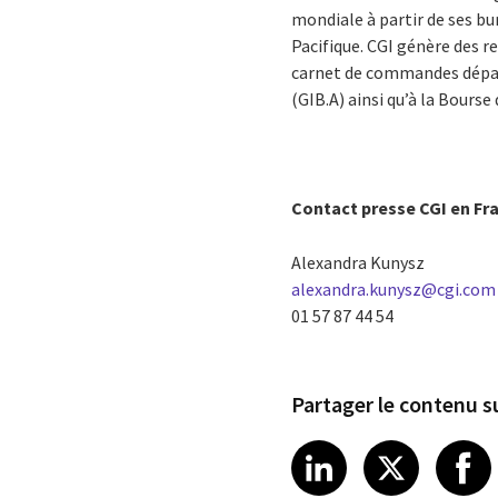
mondiale à partir de ses bu
Pacifique. CGI génère des r
carnet de commandes dépasse
(GIB.A) ainsi qu’à la Bourse
Contact presse CGI en Fr
Alexandra Kunysz
alexandra.kunysz@cgi.com
01 57 87 44 54
Partager le contenu su
Share article
Share art
Shar
LinkedIn
X