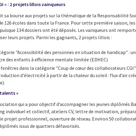
 » : 2 projets lillois vainqueurs
it sa bourse aux projets sur la thématique de la Responsabilité So
 126 écoles dans toute la France. Pour cette première saison, le
puisque 134 dossiers ont été déposés. Les vainqueurs ont remporté
ser leurs projets. Parmi les gagnants, 2 projets lillois :
tégorie "Accessibilité des personnes en situation de handicap" : 
gre des enfants à efficience mentale limitée (EDHEC)
 fenêtres dans la catégorie "Coup de cœur des collaborateurs CGI"
oduction d'électricité à partir de la chaleur du soleil : flux d’air cr
e).
talents »
sociation qui a pour objectif d’accompagner les jeunes diplômés Ba
g individuel et collectif, ateliers CV, lettre de motivation, prépar
le projet professionnel, ouverture de réseau. Environ 50 collaborat
diplômés issus de quartiers défavorisés.