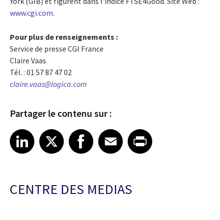
York (GIB) et figurent dans l’indice FTSE4Good. Site Web :
www.cgi.com
.
Pour plus de renseignements :
Service de presse CGI France
Claire Vaas
Tél. : 01 57 87 47 02
claire.vaas@logica.com
Partager le contenu sur :
Share article on LinkedIn
Share article on X
Share article on Facebook
Share article on Email
Share article on Print
LinkedIn
X
Facebook
Email
Print
CENTRE DES MEDIAS