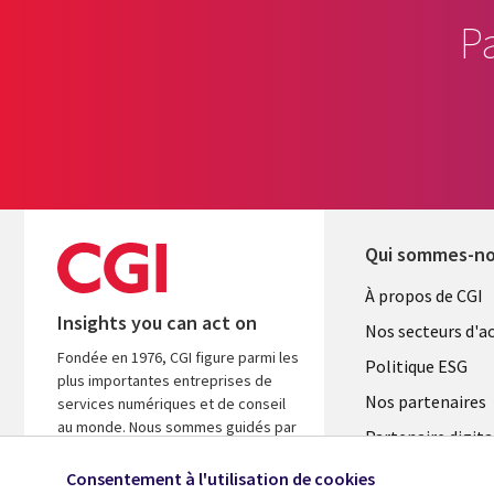
P
Qui sommes-n
Useful
À propos de CGI
Insights you can act on
links
Nos secteurs d'ac
Fondée en 1976, CGI figure parmi les
FRANCE
Politique ESG
plus importantes entreprises de
Nos partenaires
services numériques et de conseil
au monde. Nous sommes guidés par
Partenaire digita
les faits et axés sur les résultats afin
l'ASM
d’accélérer le rendement de vos
Consentement à l'utilisation de cookies