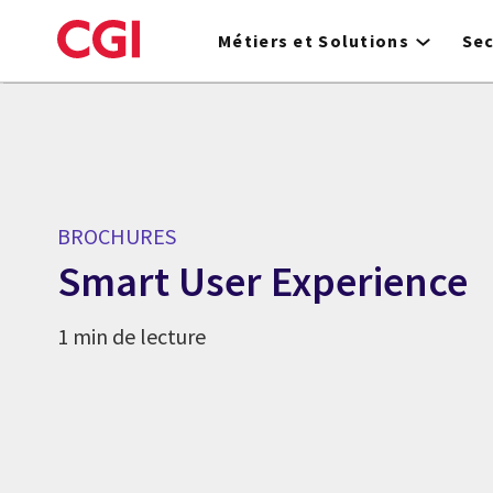
Skip
to
Métiers et Solutions
Se
main
content
BROCHURES
Smart User Experience
1 min de lecture