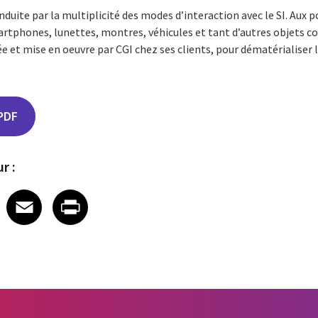
nduite par la multiplicité des modes d’interaction avec le SI. Aux p
artphones, lunettes, montres, véhicules et tant d’autres objets c
e et mise en oeuvre par CGI chez ses clients, pour dématérialiser l’
PDF
r :
edIn
 X
re on Facebook
Share on Email
Share on Print
Facebook
Email
Print