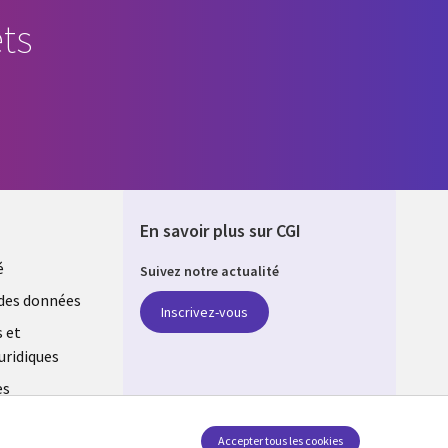
ts
En savoir plus sur CGI
é
Suivez notre actualité
E
des données
Inscrivez-vous
s et
uridiques
es
estion des
Accepter tous les cookies