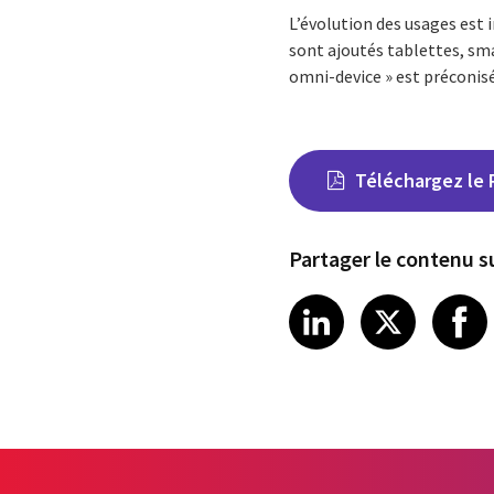
L’évolution des usages est i
sont ajoutés tablettes, sm
omni-device » est préconisé
Téléchargez le 
Partager le contenu su
Share on Link
Share on
Sha
LinkedIn
X