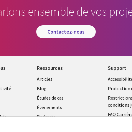
arlons ensemble de vos proje
contactez-nous
ous
Ressources
Support
Library
Legal
Articles
Accessibilit
Links
FRANC
tivité
Blog
Protection 
FRANCE
Études de cas
Restriction
conditions j
Événements
FAQ Carrièr
l de
Podcasts
Centre de g
Points de vue
témoins