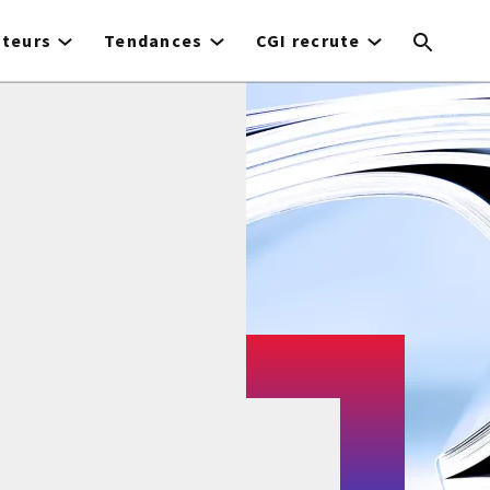
cteurs
Tendances
CGI recrute