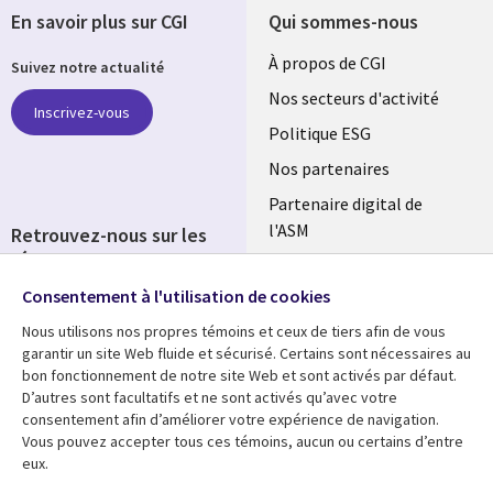
En savoir plus sur CGI
Qui sommes-nous
Useful
À propos de CGI
Suivez notre actualité
links
Nos secteurs d'activité
Inscrivez-vous
FRANCE
Politique ESG
Nos partenaires
Partenaire digital de
l'ASM
Retrouvez-nous sur les
réseaux
Salle de presse
Consentement à l'utilisation de cookies
Social
Fusions
Media
Nous utilisons nos propres témoins et ceux de tiers afin de vous
FRANCE
garantir un site Web fluide et sécurisé. Certains sont nécessaires au
bon fonctionnement de notre site Web et sont activés par défaut.
Ressources
Support
D’autres sont facultatifs et ne sont activés qu’avec votre
consentement afin d’améliorer votre expérience de navigation.
Library
Legal
Articles
Accessibilité
Vous pouvez accepter tous ces témoins, aucun ou certains d’entre
eux.
Links
FRANCE
Blog
Protection des données