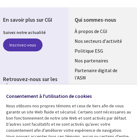
En savoir plus sur CGI
Qui sommes-nous
Useful
À propos de CGI
Suivez notre actualité
links
Nos secteurs d'activité
Inscrivez-vous
FRANCE
Politique ESG
Nos partenaires
Partenaire digital de
l'ASM
Retrouvez-nous sur les
réseaux
Salle de presse
Consentement à l'utilisation de cookies
Social
Fusions
Media
Nous utilisons nos propres témoins et ceux de tiers afin de vous
FRANCE
garantir un site Web fluide et sécurisé. Certains sont nécessaires au
bon fonctionnement de notre site Web et sont activés par défaut.
Ressources
Support
D’autres sont facultatifs et ne sont activés qu’avec votre
consentement afin d’améliorer votre expérience de navigation.
Library
Legal
Articles
Accessibilité
Vous pouvez accepter tous ces témoins, aucun ou certains d’entre