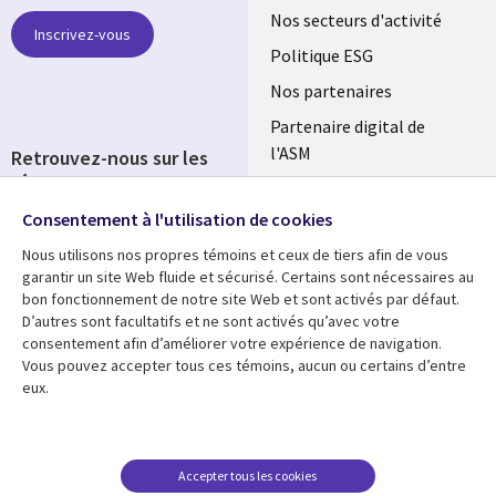
links
Nos secteurs d'activité
Inscrivez-vous
FRANCE
Politique ESG
Nos partenaires
Partenaire digital de
l'ASM
Retrouvez-nous sur les
réseaux
Salle de presse
Consentement à l'utilisation de cookies
Social
Fusions
Media
Nous utilisons nos propres témoins et ceux de tiers afin de vous
FRANCE
garantir un site Web fluide et sécurisé. Certains sont nécessaires au
bon fonctionnement de notre site Web et sont activés par défaut.
Ressources
Support
D’autres sont facultatifs et ne sont activés qu’avec votre
consentement afin d’améliorer votre expérience de navigation.
Library
Legal
Articles
Accessibilité
Vous pouvez accepter tous ces témoins, aucun ou certains d’entre
eux.
Links
FRANCE
Blog
Protection des données
FRANCE
Études de cas
Restrictions et
conditions juridiques
Événements
Accepter tous les cookies
FAQ Carrières