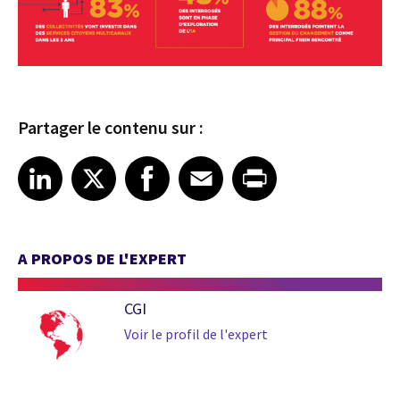
Partager le contenu sur :
Share article on LinkedIn
Share article on X
Share article on Facebook
Share article on Email
Share article on Print
LinkedIn
X
Facebook
Email
Print
A PROPOS DE L'EXPERT
CGI
Voir le profil de l'expert