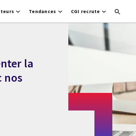
cteurs
Tendances
CGI recrute
nter la
c nos