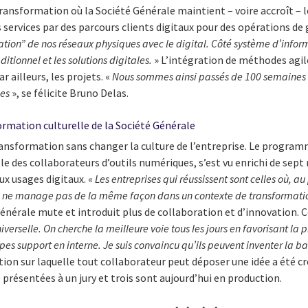
ransformation où la Société Générale maintient – voire accroît – le
 services par des parcours clients digitaux pour des opérations de
tion” de nos réseaux physiques avec le digital. Côté système d’inform
ditionnel et les solutions digitales.
» L’intégration de méthodes agil
 ailleurs, les projets. «
Nous sommes ainsi passés de 100 semaines
es
», se félicite Bruno Delas.
formation culturelle de la Société Générale
ransformation sans changer la culture de l’entreprise. Le programm
e des collaborateurs d’outils numériques, s’est vu enrichi de sep
ux usages digitaux. «
Les entreprises qui réussissent sont celles où, au
n ne manage pas de la même façon dans un contexte de transformatio
Générale mute et introduit plus de collaboration et d’innovation.
iverselle. On cherche la meilleure voie tous les jours en favorisant la p
uipes support en interne. Je suis convaincu qu’ils peuvent inventer la
ion sur laquelle tout collaborateur peut déposer une idée a été c
 présentées à un jury et trois sont aujourd’hui en production.