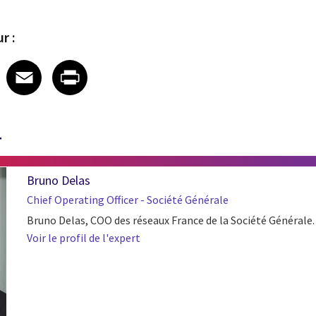
r :
 on LinkedIn
icle on X
e article on Facebook
Share article on Email
Share article on Print
Facebook
Email
Print
T
Bruno Delas
Chief Operating Officer - Société Générale
Bruno Delas, COO des réseaux France de la Société Générale.
Voir le profil de l'expert