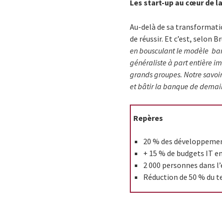
Les start-up au cœur de l
Au-delà de sa transformatio
de réussir. Et c’est, selon 
en bousculant le modèle ban
généraliste à part entière i
grands groupes. Notre savoir
et bâtir la banque de demai
Repères
20 % des développemen
+ 15 % de budgets IT e
2 000 personnes dans l’
Réduction de 50 % du