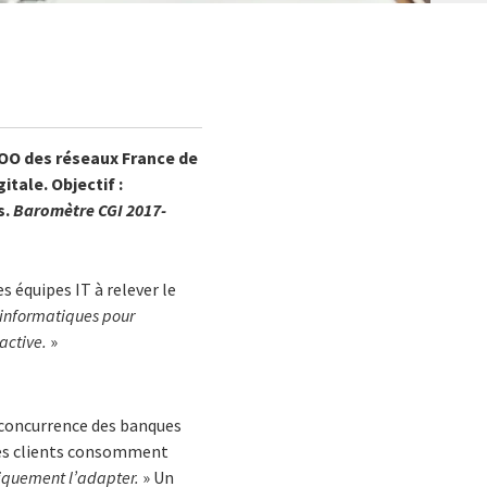
COO des réseaux France de
itale. Objectif :
s.
Baromètre CGI
2017
-
s équipes IT à relever le
 informatiques pour
active.
»
a concurrence des banques
: les clients consomment
niquement l’adapter.
» Un