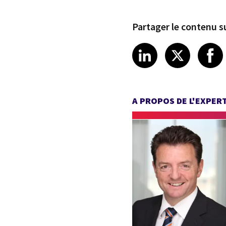
Partager le contenu su
Share article
Share art
Shar
LinkedIn
X
A PROPOS DE L'EXPER