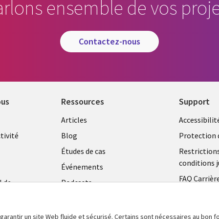
arlons ensemble de vos proje
contactez-nous
ous
Ressources
Support
Library
Legal
Articles
Accessibilit
Links
FRANC
tivité
Blog
Protection 
FRANCE
Études de cas
Restriction
conditions j
Événements
FAQ Carrièr
l de
Podcasts
Centre de g
Points de vue
témoins
Vidéos
 garantir un site Web fluide et sécurisé. Certains sont nécessaires au bon