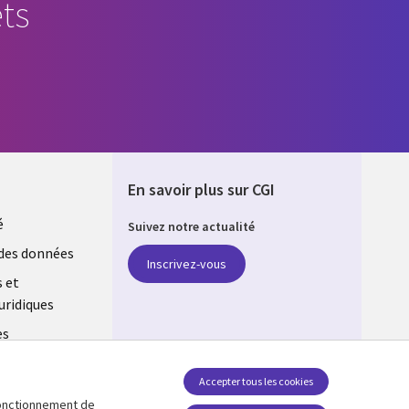
ts
En savoir plus sur CGI
é
Suivez notre actualité
E
des données
Inscrivez-vous
s et
uridiques
es
estion des
Accepter tous les cookies
 fonctionnement de