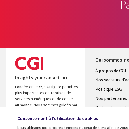
P
Qui sommes-n
Useful
À propos de CGI
Insights you can act on
links
Nos secteurs d'ac
Fondée en 1976, CGI figure parmi les
FRANCE
Politique ESG
plus importantes entreprises de
Nos partenaires
services numériques et de conseil
au monde. Nous sommes guidés par
Partenaire digita
les faits et axés sur les résultats afin
l'ASM
d’accélérer le rendement de vos
Consentement à l'utilisation de cookies
investissements.
Salle de presse
Nous utilisons nos propres témoins et ceux de tiers afin de vous