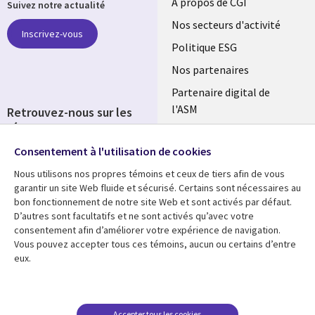
Useful
À propos de CGI
Suivez notre actualité
links
Nos secteurs d'activité
Inscrivez-vous
FRANCE
Politique ESG
Nos partenaires
Partenaire digital de
l'ASM
Retrouvez-nous sur les
réseaux
Salle de presse
Consentement à l'utilisation de cookies
Social
Fusions
Media
Nous utilisons nos propres témoins et ceux de tiers afin de vous
FRANCE
garantir un site Web fluide et sécurisé. Certains sont nécessaires au
bon fonctionnement de notre site Web et sont activés par défaut.
Ressources
Support
D’autres sont facultatifs et ne sont activés qu’avec votre
consentement afin d’améliorer votre expérience de navigation.
Library
Legal
Articles
Accessibilité
Vous pouvez accepter tous ces témoins, aucun ou certains d’entre
eux.
Links
FRANCE
Blog
Protection des données
FRANCE
Études de cas
Restrictions et
conditions juridiques
Événements
Accepter tous les cookies