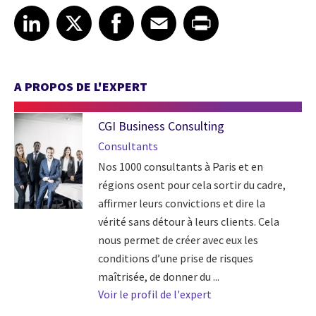
Share article on LinkedIn
Share article on X
Share article on Facebook
Share article on Email
Share article on Print
LinkedIn
X
Facebook
Email
Print
A PROPOS DE L'EXPERT
CGI Business Consulting
Consultants
Nos 1000 consultants à Paris et en
régions osent pour cela sortir du cadre,
affirmer leurs convictions et dire la
vérité sans détour à leurs clients. Cela
nous permet de créer avec eux les
conditions d’une prise de risques
maîtrisée, de donner du ...
Voir le profil de l'expert