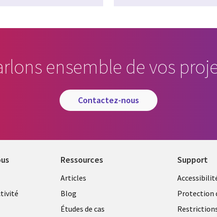
arlons ensemble de vos proje
contactez-nous
ous
Ressources
Support
Library
Legal
Articles
Accessibilit
Links
FRANC
tivité
Blog
Protection 
FRANCE
Études de cas
Restriction