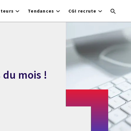
cteurs
Tendances
CGI recrute
 du mois !