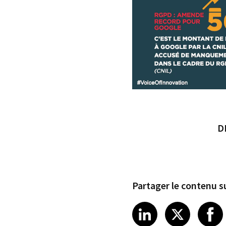
D
Partager le contenu su
Share article
Share art
Shar
LinkedIn
X