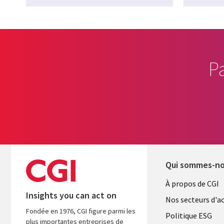
P
Qui sommes-n
Useful
À propos de CGI
Insights you can act on
links
Nos secteurs d'ac
Fondée en 1976, CGI figure parmi les
FRANCE
Politique ESG
plus importantes entreprises de