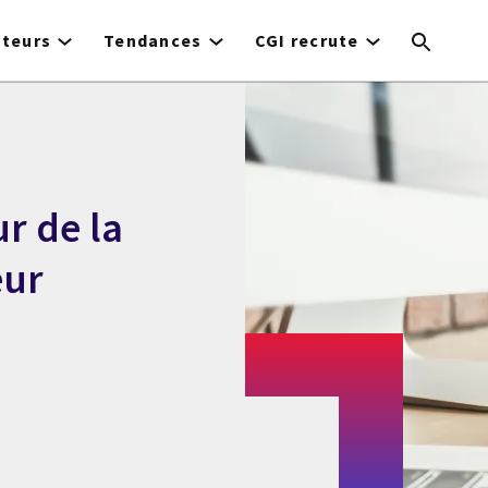
cteurs
Tendances
CGI recrute
r de la
eur