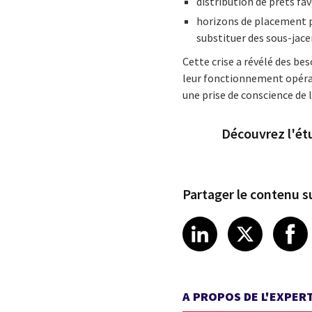
distribution de prêts fav
horizons de placement p
substituer des sous-jacen
Cette crise a révélé des be
leur fonctionnement opérat
une prise de conscience de 
Découvrez l'étu
Partager le contenu su
Share article
Share art
Shar
LinkedIn
X
A PROPOS DE L'EXPER