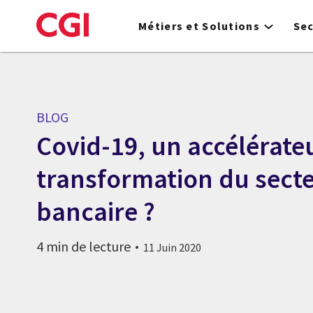
Skip
to
Métiers et Solutions
Se
main
content
BLOG
Covid-19, un accélérateu
transformation du sect
bancaire ?
4 min de lecture
11 Juin 2020