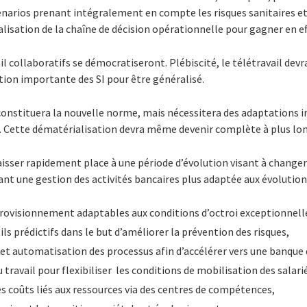
scénarios prenant intégralement en compte les risques sanitaires 
alisation de la chaîne de décision opérationnelle pour gagner en ef
vail collaboratifs se démocratiseront. Plébiscité, le télétravail de
ion importante des SI pour être généralisé.
onstituera la nouvelle norme, mais nécessitera des adaptations
re. Cette dématérialisation devra même devenir complète à plus lo
aisser rapidement place à une période d’évolution visant à change
ant une gestion des activités bancaires plus adaptée aux évolutions
rovisionnement adaptables aux conditions d’octroi exceptionnell
ils prédictifs dans le but d’améliorer la prévention des risques,
 et automatisation des processus afin d’accélérer vers une banque
u travail pour flexibiliser les conditions de mobilisation des salari
s coûts liés aux ressources via des centres de compétences,