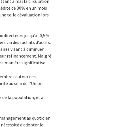
ttant à mal la circulation
nédite de 30% en un mois
 une telle dévaluation lors
ux directeurs jusqu’à -0,5%
rs via des rachats d’actifs.
ires visant à diminuer
 leur refinancement. Malgré
de manière significative.
 membres autour des
rité au sein de l’Union.
de la population, et à
e management au quotidien
a nécessité d’adopter le