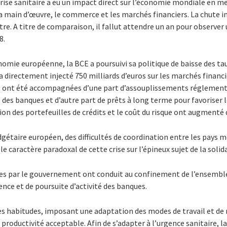
crise sanitaire a eu un impact direct sur l’économie mondiale en me
a main d’œuvre, le commerce et les marchés financiers. La chute i
ustre. A titre de comparaison, il fallut attendre un an pour observer
8.
onomie européenne, la BCE a poursuivi sa politique de baisse des ta
 directement injecté 750 milliards d’euros sur les marchés financie
s ont été accompagnées d’une part d’assouplissements réglementa
 des banques et d’autre part de prêts à long terme pour favoriser
tion des portefeuilles de crédits et le coût du risque ont augmenté 
dgétaire européen, des difficultés de coordination entre les pays
le caractère paradoxal de cette crise sur l’épineux sujet de la solida
ses par le gouvernement ont conduit au confinement de l’ensemble 
ence et de poursuite d’activité des banques.
es habitudes, imposant une adaptation des modes de travail et d
productivité acceptable. Afin de s’adapter à l’urgence sanitaire, l