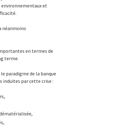
et environnementaux et
ficacité.
vra néanmoins
 importantes en termes de
ng terme.
r le paradigme de la banque
 induites par cette crise :
es,
 dématérialisée,
és,