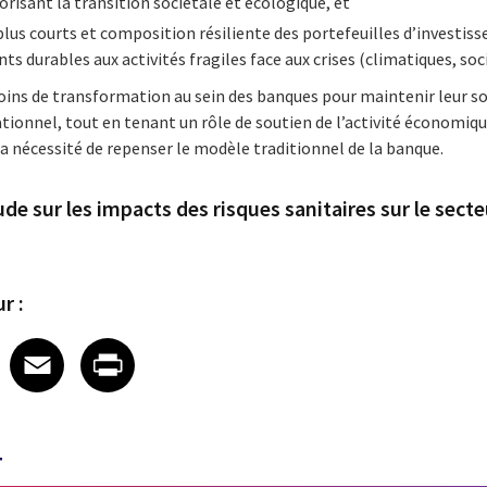
orisant la transition sociétale et écologique, et
lus courts et composition résiliente des portefeuilles d’investi
ts durables aux activités fragiles face aux crises (climatiques, soci
soins de transformation au sein des banques pour maintenir leur sol
ionnel, tout en tenant un rôle de soutien de l’activité économiq
la nécessité de repenser le modèle traditionnel de la banque.
de sur les impacts des risques sanitaires sur le sect
r :
 on LinkedIn
icle on X
e article on Facebook
Share article on Email
Share article on Print
Facebook
Email
Print
T