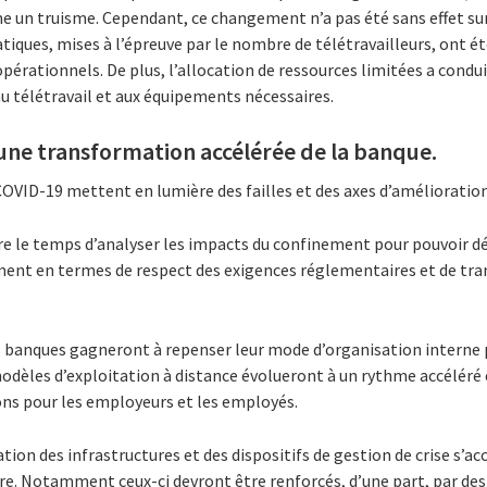
 un truisme. Cependant, ce changement n’a pas été sans effet sur 
tiques, mises à l’épreuve par le nombre de télétravailleurs, ont é
érationnels. De plus, l’allocation de ressources limitées a conduit
u télétravail et aux équipements nécessaires.
une transformation accélérée de la banque.
 COVID-19 mettent en lumière des failles et des axes d’amélioratio
e le temps d’analyser les impacts du confinement pour pouvoir déc
ent en termes de respect des exigences réglementaires et de tra
 banques gagneront à repenser leur mode d’organisation interne p
 modèles d’exploitation à distance évolueront à un rythme accéléré 
ons pour les employeurs et les employés.
tion des infrastructures et des dispositifs de gestion de crise s’a
ure. Notamment ceux-ci devront être renforcés, d’une part, par des