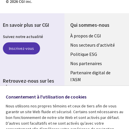
© 2026 CGI inc.
En savoir plus sur CGI
Qui sommes-nous
Useful
À propos de CGI
Suivez notre actualité
links
Nos secteurs d'activité
Inscrivez-vous
FRANCE
Politique ESG
Nos partenaires
Partenaire digital de
l'ASM
Retrouvez-nous sur les
réseaux
Salle de presse
Consentement à l'utilisation de cookies
Social
Fusions
Media
Nous utilisons nos propres témoins et ceux de tiers afin de vous
FRANCE
garantir un site Web fluide et sécurisé. Certains sont nécessaires au
bon fonctionnement de notre site Web et sont activés par défaut.
Ressources
Support
D’autres sont facultatifs et ne sont activés qu’avec votre
consentement afin d’améliorer votre expérience de navigation.