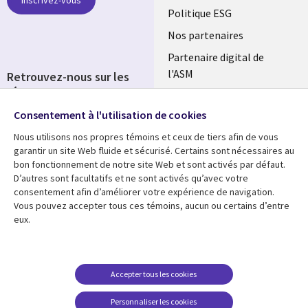
FRANCE
Politique ESG
Nos partenaires
Partenaire digital de
l'ASM
Retrouvez-nous sur les
réseaux
Salle de presse
Consentement à l'utilisation de cookies
Social
Fusions
Media
Nous utilisons nos propres témoins et ceux de tiers afin de vous
FRANCE
garantir un site Web fluide et sécurisé. Certains sont nécessaires au
bon fonctionnement de notre site Web et sont activés par défaut.
Ressources
Support
D’autres sont facultatifs et ne sont activés qu’avec votre
consentement afin d’améliorer votre expérience de navigation.
Library
Legal
Articles
Accessibilité
Vous pouvez accepter tous ces témoins, aucun ou certains d’entre
eux.
Links
FRANCE
Blog
Protection des données
FRANCE
Études de cas
Restrictions et
conditions juridiques
Événements
Accepter tous les cookies
FAQ Carrières
Podcasts
Personnaliser les cookies
Centre de gestion des