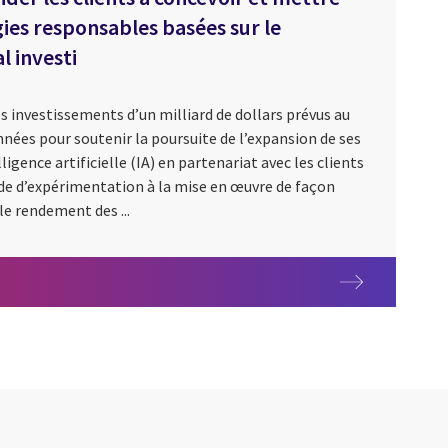
ies responsables basées sur le
 investi
s investissements d’un milliard de dollars prévus au
nnées pour soutenir la poursuite de l’expansion de ses
ligence artificielle (IA) en partenariat avec les clients
ade d’expérimentation à la mise en œuvre de façon
le rendement des ...
 CGI, source puissante d’intelligence d’affaires sur l’IdO grâce à l’I
les sources de revenus grâce à l’intelligence artificielle et à l’an
estir 1 milliard $ dans l’expansion de ses capacités d’IA pour aide