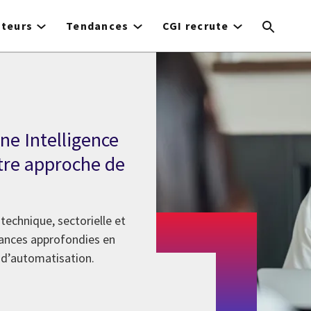
cteurs
Tendances
CGI recrute
une Intelligence
otre approche de
technique, sectorielle et
sances approfondies en
 d’automatisation.