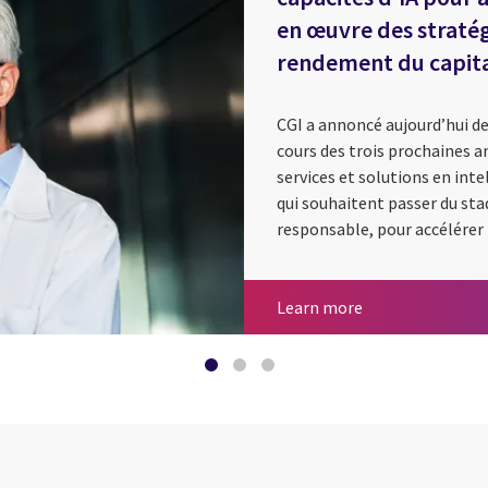
en œuvre des stratég
rendement du capital
CGI a annoncé aujourd’hui de
cours des trois prochaines a
services et solutions en intel
qui souhaitent passer du st
responsable, pour accélérer 
Machine Vision de
Générer de nouvel
CGI prévoit d'inv
Learn more