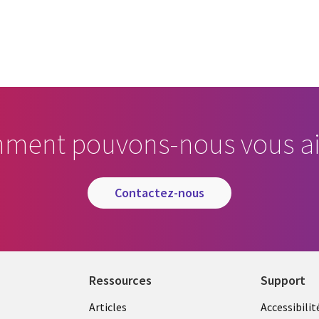
cebook
n Email
cle on Print
ment pouvons-nous vous ai
contactez-nous
Ressources
Support
Articles
Accessibilit