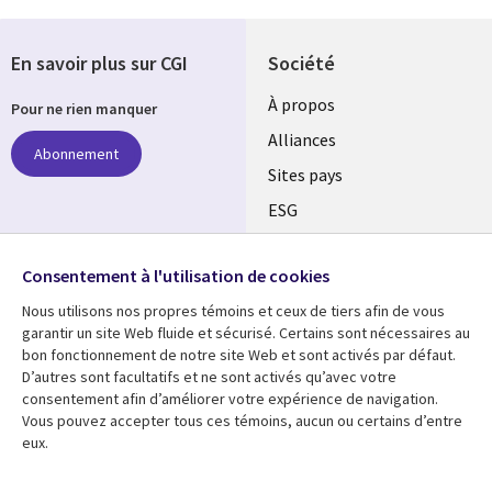
En savoir plus sur CGI
Société
À propos
Pour ne rien manquer
Alliances
Abonnement
Sites pays
ESG
Nos bureaux
Suivez-nous
Consentement à l'utilisation de cookies
Fusions
Nous utilisons nos propres témoins et ceux de tiers afin de vous
Social
Salle de presse
garantir un site Web fluide et sécurisé. Certains sont nécessaires au
Media
bon fonctionnement de notre site Web et sont activés par défaut.
Global
D’autres sont facultatifs et ne sont activés qu’avec votre
FR
consentement afin d’améliorer votre expérience de navigation.
Ressources
Support
Vous pouvez accepter tous ces témoins, aucun ou certains d’entre
eux.
Articles
Accessibilité
Blogues
Données Personnelles