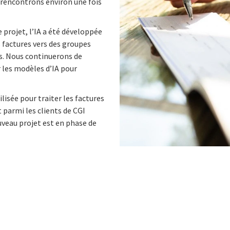
 rencontrons environ une fois
 projet, l’IA a été développée
s factures vers des groupes
s. Nous continuerons de
r les modèles d’IA pour
ilisée pour traiter les factures
parmi les clients de CGI
veau projet est en phase de
n
 on Facebook
icle on Email
e article on Print
l
Print