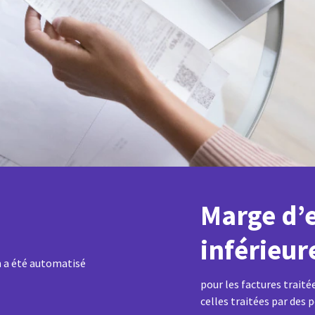
Marge d’
inférieur
n a été automatisé
pour les factures traité
celles traitées par des