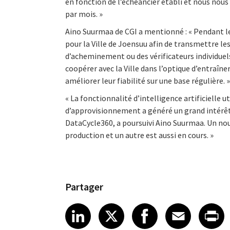
en fonction de l’échéancier établi et nous nous
par mois. »
Aino Suurmaa de CGI a mentionné : « Pendant le
pour la Ville de Joensuu afin de transmettre le
d’acheminement ou des vérificateurs individuel
coopérer avec la Ville dans l’optique d’entraîne
améliorer leur fiabilité sur une base régulière. »
« La fonctionnalité d’intelligence artificielle ut
d’approvisionnement a généré un grand intérêt 
DataCycle360, a poursuivi Aino Suurmaa. Un nou
production et un autre est aussi en cours. »
Partager
Share article on LinkedI
Share article on X
Share article
Share art
Shar
LinkedIn
X
Facebook
Emai