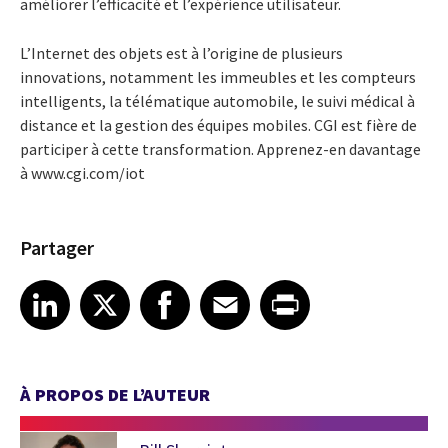
améliorer l’efficacité et l’expérience utilisateur.
L’Internet des objets est à l’origine de plusieurs
innovations, notamment les immeubles et les compteurs
intelligents, la télématique automobile, le suivi médical à
distance et la gestion des équipes mobiles. CGI est fière de
participer à cette transformation. Apprenez-en davantage
à www.cgi.com/iot
Partager
Share article on LinkedIn
Share article on X
Share article on Facebook
Share article on Email
Share article on Print
LinkedIn
X
Facebook
Email
Print
À PROPOS DE L’AUTEUR