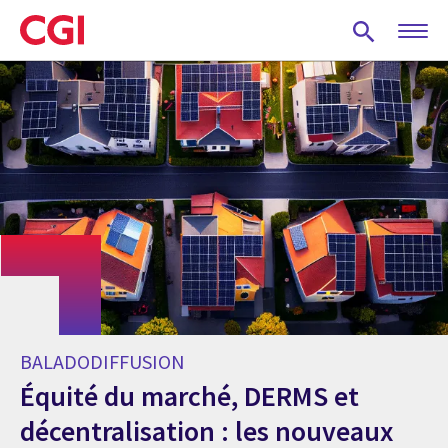
Skip
to
main
content
BALADODIFFUSION
Équité du marché, DERMS et
décentralisation : les nouveaux