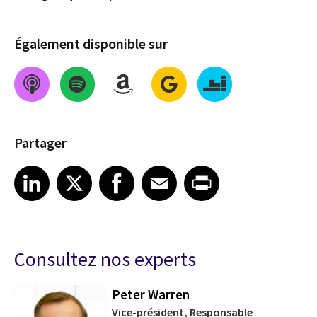
Également disponible sur
Partager
Share on LinkedIn
Share on X
Share on Facebook
Share on Email
Share on Print
LinkedIn
X
Facebook
Email
Print
Consultez nos experts
Peter Warren
Vice-président, Responsable