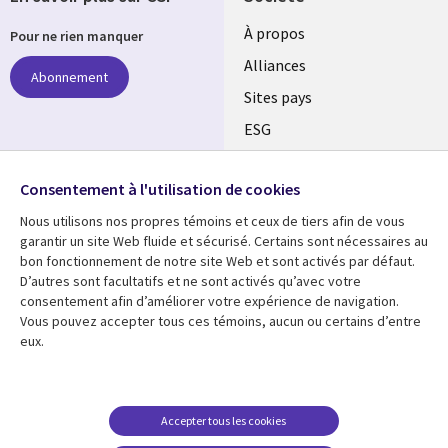
À propos
Pour ne rien manquer
Alliances
Abonnement
Sites pays
ESG
Nos bureaux
Suivez-nous
Consentement à l'utilisation de cookies
Fusions
Nous utilisons nos propres témoins et ceux de tiers afin de vous
Social
Salle de presse
garantir un site Web fluide et sécurisé. Certains sont nécessaires au
Media
bon fonctionnement de notre site Web et sont activés par défaut.
Global
D’autres sont facultatifs et ne sont activés qu’avec votre
FR
consentement afin d’améliorer votre expérience de navigation.
Ressources
Support
Vous pouvez accepter tous ces témoins, aucun ou certains d’entre
eux.
Articles
Accessibilité
Blogues
Données Personnelles
Études de cas
Restrictions et
Accepter tous les cookies
conditions juridiques
Événements