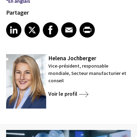
*En anglais
Partager
Share article on LinkedIn
Share article on X
Share article on Facebook
Share article on Email
Share article on Print
LinkedIn
X
Facebook
Email
Print
Helena Jochberger
Vice-président, responsable
mondiale, Secteur manufacturier et
conseil
Voir le profil