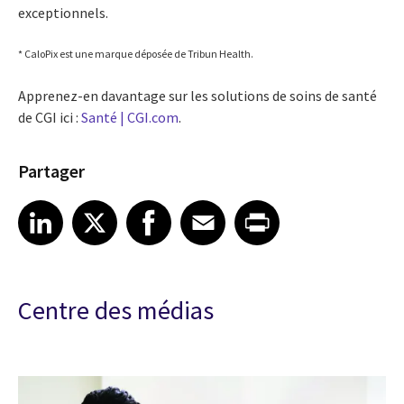
exceptionnels.
* CaloPix est une marque déposée de Tribun Health.
Apprenez-en davantage sur les solutions de soins de santé
de CGI ici :
Santé | CGI.com
.
Partager
Share article on LinkedIn
Share article on X
Share article on Facebook
Share article on Email
Share article on Print
LinkedIn
X
Facebook
Email
Print
Centre des médias