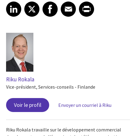
Share article on LinkedIn
Share article on X
Share article on Facebook
Share article on Email
Share article on Print
LinkedIn
X
Facebook
Email
Print
Riku Rokala
Vice-président, Services-conseils - Finlande
Voir le profil
Envoyer un courriel à Riku
Riku Rokala travaille sur le développement commercial