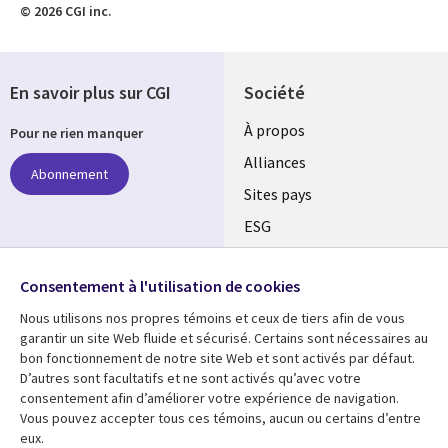
© 2026 CGI inc.
En savoir plus sur CGI
Société
À propos
Pour ne rien manquer
Alliances
Abonnement
Sites pays
ESG
Nos bureaux
Suivez-nous
Consentement à l'utilisation de cookies
Fusions
Nous utilisons nos propres témoins et ceux de tiers afin de vous
Social
Salle de presse
garantir un site Web fluide et sécurisé. Certains sont nécessaires au
Media
bon fonctionnement de notre site Web et sont activés par défaut.
Global
D’autres sont facultatifs et ne sont activés qu’avec votre
FR
consentement afin d’améliorer votre expérience de navigation.
Ressources
Support
Vous pouvez accepter tous ces témoins, aucun ou certains d’entre
eux.
Articles
Accessibilité