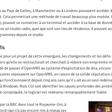
s au Pays de Galles, à Manchester ou à Londres pouvaient accéder 
nt. Cela permettait une méthode de travail beaucoup plus mobile. 
, pouvait se connecter à un terminal et accéder à sa base de donn
ans un studio radio, quel que soit son lieu de résidence, il pouvait
rogrammes depuis ce studio.
is
 pour un projet de cette envergure, les changements et les défis
ors qu’elle se restructurait et cherchait à réduire son empreinte i
dé de passer d’OpenVMS au système d’exploitation de dira, encore 
res reposaient sur OpenVMS, en raison de sa solide réputation de 
i fonctionnaient depuis cinq ans sans qu’il y ait eu un seul redéma
 Windows. Mais CGI sait identifier les causes profondes des probl
de compliquée, le logiciel est redevenu remarquablement fiable.
é par la BBC dans tout le Royaume-Uni, à
Nord (qui n’a pas encore mis à niveau ses