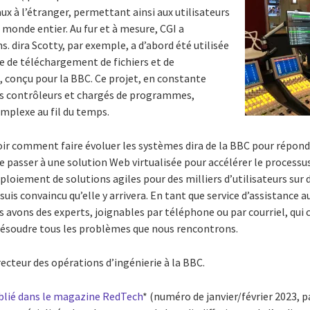
ux à l’étranger, permettant ainsi aux utilisateurs
 monde entier. Au fur et à mesure, CGI a
. dira Scotty, par exemple, a d’abord été utilisée
de téléchargement de fichiers et de
, conçu pour la BBC. Ce projet, en constante
nts contrôleurs et chargés de programmes,
mplexe au fil du temps.
oir comment faire évoluer les systèmes dira de la BBC pour répond
e passer à une solution Web virtualisée pour accélérer le process
éploiement de solutions agiles pour des milliers d’utilisateurs sur 
e suis convaincu qu’elle y arrivera. En tant que service d’assistance au
s avons des experts, joignables par téléphone ou par courriel, qu
résoudre tous les problèmes que nous rencontrons.
irecteur des opérations d’ingénierie à la BBC.
ublié dans le magazine RedTech
* (numéro de janvier/février 2023, p