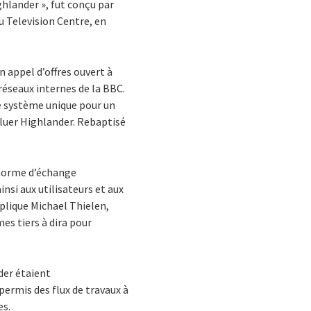
ghlander », fut conçu par
au Television Centre, en
n appel d’offres ouvert à
 réseaux internes de la BBC.
ue système unique pour un
voluer Highlander. Rebaptisé
 norme d’échange
si aux utilisateurs et aux
xplique Michael Thielen,
es tiers à dira pour
der étaient
permis des flux de travaux à
es.