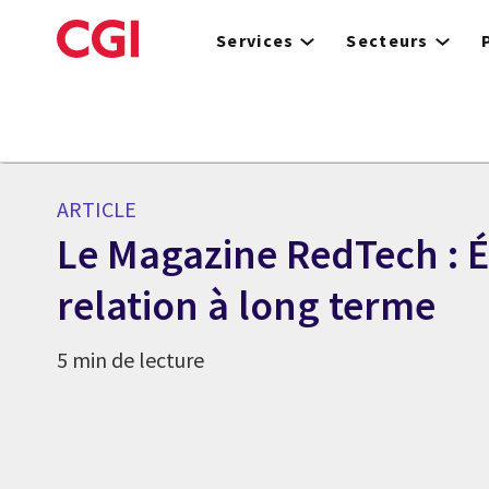
Skip
to
Services
Secteurs
main
content
ARTICLE
Le Magazine RedTech : É
relation à long terme
5 min de lecture