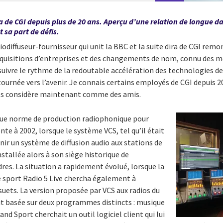
dira de CGI depuis plus de 20 ans. Aperçu d’une relation de longue d
sa part de défis.
iodiffuseur-fournisseur qui unit la BBC et la suite dira de CGI rem
acquisitions d’entreprises et des changements de nom, connu des m
suivre le rythme de la redoutable accélération des technologies de 
tournée vers l’avenir. Je connais certains employés de CGI depuis 20
les considère maintenant comme des amis.
 que norme de production radiophonique pour
te à 2002, lorsque le système VCS, tel qu’il était
rnir un système de diffusion audio aux stations de
nstallée alors à son siège historique de
es. La situation a rapidement évolué, lorsque la
e sport Radio 5 Live chercha également à
uets. La version proposée par VCS aux radios du
tait basée sur deux programmes distincts : musique
nd Sport cherchait un outil logiciel client qui lui