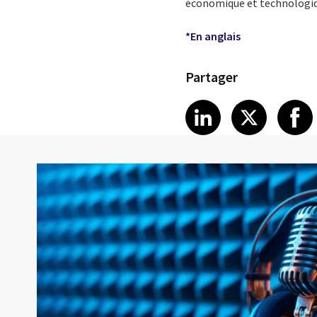
économique et technologique
*En anglais
Partager
Share article
Share art
Shar
LinkedIn
X