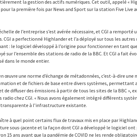
ièrement la gestion des actifs numériques. Cet outil, appelé « Hi
sé pour la première fois par News and Sport sur la station Five Live 
échelle de l’entreprise s’est avérée nécessaire, et CGI a remporté u
s. CGI a perfectionné Highlander et l’a déployé sur tous les autres
ant : le logiciel développé à l’origine pour fonctionner en tant q
oyé sur l’ensemble des stations de radio de la BBC. Et CGI a fait é
isé dans le monde entier.
s en œuvre une norme d’échange de métadonnées, c’est-à-dire une
tion et de fichiers de base entre divers systèmes, permettant ain
 de diffuser des émissions à partir de tous les sites de la BBC », e
s radio chez CGI. « Nous avons également intégré différents systèm
transparente à l’infrastructure existante.
ître à quel point certains flux de travaux mis en place par Highlan
cture sous-jacente et la façon dont CGI a développé le logiciel ont 
iron 15 ans avant que la pandémie de COVID ne les rende obligatoir