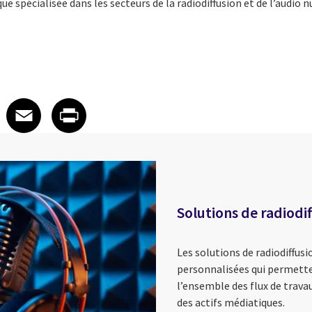
 spécialisée dans les secteurs de la radiodiffusion et de l’audio 
 on LinkedIn
icle on X
e article on Facebook
Share article on Email
Share article on Print
Facebook
Email
Print
Solutions de radiodif
Les solutions de radiodiffusi
personnalisées qui permette
l’ensemble des flux de trava
des actifs médiatiques.