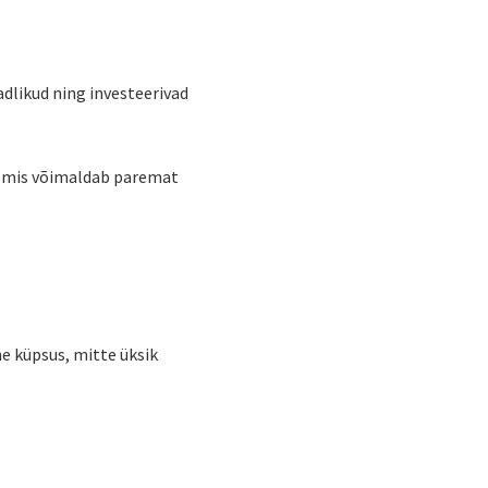
adlikud ning investeerivad
s, mis võimaldab paremat
ne küpsus, mitte üksik