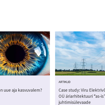
ARTIKLID
on uue aja kasvuvalem?
Case study: Viru Elektri
OÜ äriarhitektuuri “as‑is
juhtimisülevaade