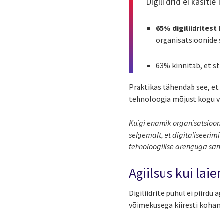
Digiliidrid ei käsitl
65% digiliidritest
organisatsioonide 
63% kinnitab, et st
Praktikas tähendab see, et
tehnoloogia mõjust kogu v
Kuigi enamik organisatsioone
selgemalt, et digitaliseerim
tehnoloogilise arenguga s
Agiilsus kui lai
Digiliidrite puhul ei piird
võimekusega kiiresti kohan