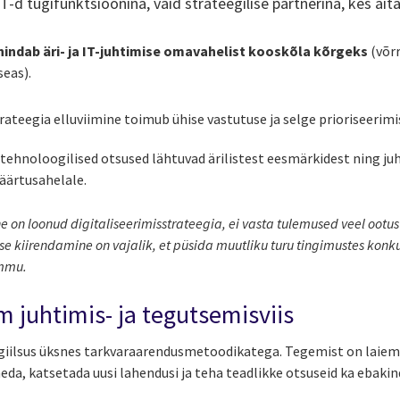
e IT-d tugifunktsioonina, vaid strateegilise partnerina, kes ait
 hindab äri- ja IT-juhtimise omavahelist kooskõla kõrgeks
(võr
seas).
rateegia elluviimine toimub ühise vastutuse ja selge prioriseerimis
 tehnoloogilised otsused lähtuvad ärilistest eesmärkidest ning ju
äärtusahelale.
 on loonud digitaliseerimisstrateegia, ei vasta tulemused veel ootu
ise kiirendamine on vajalik, et püsida muutliku turu tingimustes kon
ammu.
em juhtimis- ja tegutsemisviis
u agiilsus üksnes tarkvaraarendusmetoodikatega. Tegemist on laiem
eda, katsetada uusi lahendusi ja teha teadlikke otsuseid ka ebaki