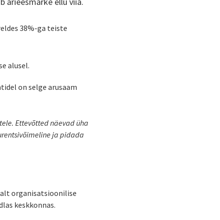
ab ärieesmärke ellu viia.
reldes 38%-ga teiste
e alusel.
htidel on selge arusaam
stele. Ettevõtted näevad üha
kurentsivõimeline ja pidada
alt organisatsioonilise
ndlas keskkonnas.