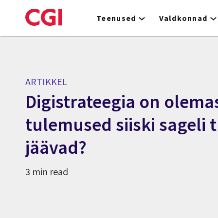
Skip
to
Teenused
Valdkonnad
main
content
ARTIKKEL
Digistrateegia on olema
tulemused siiski sageli
jäävad?
3 min read