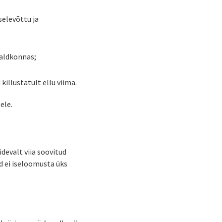
selevõttu ja
valdkonnas;
killustatult ellu viima.
ele.
idevalt viia soovitud
d ei iseloomusta üks