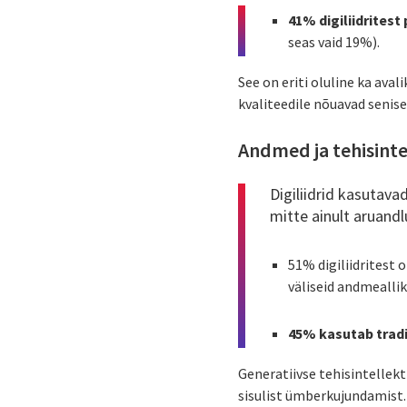
41% digiliidritest
seas vaid 19%).
See on eriti oluline ka ava
kvaliteedile nõuavad senis
Andmed ja tehisintel
Digiliidrid kasutava
mitte ainult aruandl
51% digiliidritest 
väliseid andmeallik
45% kasutab tradit
Generatiivse tehisintellekt
sisulist ümberkujundamist.