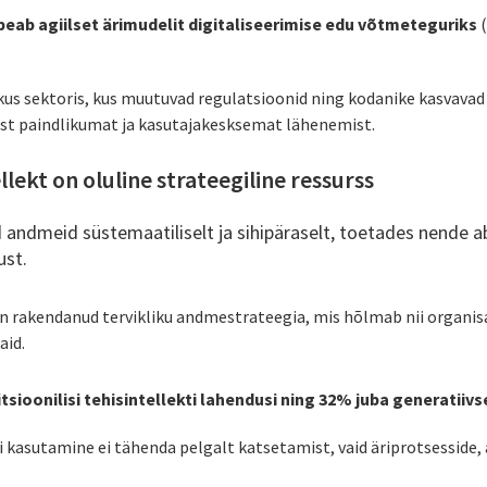
 peab agiilset ärimudelit digitaliseerimise edu võtmeteguriks
(
likus sektoris, kus muutuvad regulatsioonid ning kodanike kasvava
est paindlikumat ja kasutajakesksemat lähenemist.
lekt on oluline strateegiline ressurss
d andmeid süstemaatiliselt ja sihipäraselt, toetades nende ab
ust.
on rakendanud tervikliku andmestrateegia, mis hõlmab nii organisa
aid.
sioonilisi tehisintellekti lahendusi ning 32% juba generatiivse
i kasutamine ei tähenda pelgalt katsetamist, vaid äriprotsesside, 