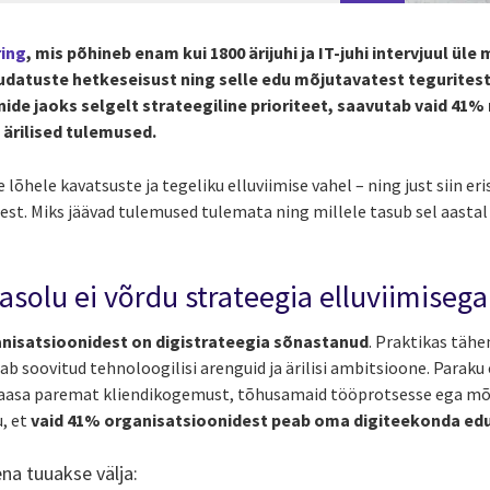
ing
, mis põhineb enam kui 1800 ärijuhi ja IT-juhi intervjuul ül
datuste hetkeseisust ning selle edu mõjutavatest teguritest .
ide jaoks selgelt strateegiline prioriteet, saavutab vaid 41%
 ärilised tulemused.
lõhele kavatsuste ja tegeliku elluviimise vahel – ning just siin eris
est. Miks jäävad tulemused tulemata ning millele tasub sel aasta
asolu ei võrdu strateegia elluviimisega
nisatsioonidest on digistrateegia sõnastanud
. Praktikas täh
dab soovitud tehnoloogilisi arenguid ja ärilisi ambitsioone. Paraku 
aasa paremat kliendikogemust, tõhusamaid tööprotsesse ega mõ
u, et
vaid 41% organisatsioonidest peab oma digiteekonda ed
na tuuakse välja: