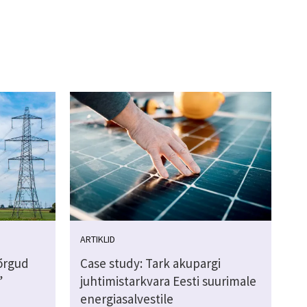
ARTIKLID
võrgud
Case study: Tark akupargi
”
juhtimistarkvara Eesti suurimale
energiasalvestile