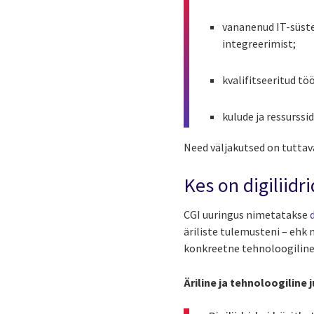
vananenud IT-süst
integreerimist;
kvalifitseeritud tö
kulude ja ressurssi
Need väljakutsed on tuttava
Kes on digiliidr
CGI uuringus nimetatakse
äriliste tulemusteni – ehk 
konkreetne tehnoloogiline 
Äriline ja tehnoloogiline