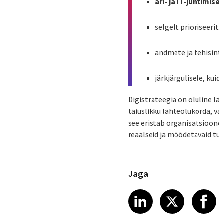
äri- ja IT-juhtimis
selgelt prioriseerit
andmete ja tehisin
järkjärgulisele, ku
Digistrateegia on oluline lä
täiuslikku lähteolukorda, 
see eristab organisatsioone
reaalseid ja mõõdetavaid t
Jaga
Share article
Share art
Shar
LinkedIn
X