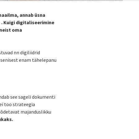
e maailma, annab üsna
 Kuigi digitaliseerimine
 neist oma
tuvad nn digiliidrid
l senisest enam tähelepanu
endab see sageli dokumenti
ei too strateegia
õdetavat majanduslikku
ukaks.