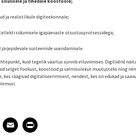
e sisulisele ja tihedale koostööle;
ud ja realistlikule digiteekonnale;
tellekti sidumisele igapäevaste otsustusprotsessidega;
id järjepidevale süsteemide uuendamisele.
htepunkt, kuid tegelik väärtus sünnib elluviimises. Digiliidrid näita
vaid selget fookust, koostööd ja valmisolekut muutusteks ning n
, kes räägivad digitaliseerimisest, nendest, kes on edukad ja saavu
ulemusi.
 on LinkedIn
icle on X
e article on Facebook
Share article on Email
Share article on Print
Facebook
Email
Print