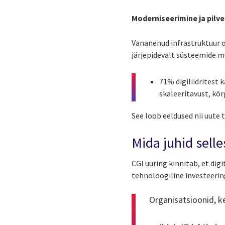
Moderniseerimine ja pilv
Vananenud infrastruktuur on
järjepidevalt süsteemide m
71% digiliidritest
skaleeritavust, kõ
See loob eeldused nii uute
Mida juhid selle
CGI uuring kinnitab, et dig
tehnoloogiline investeerin
Organisatsioonid, ke