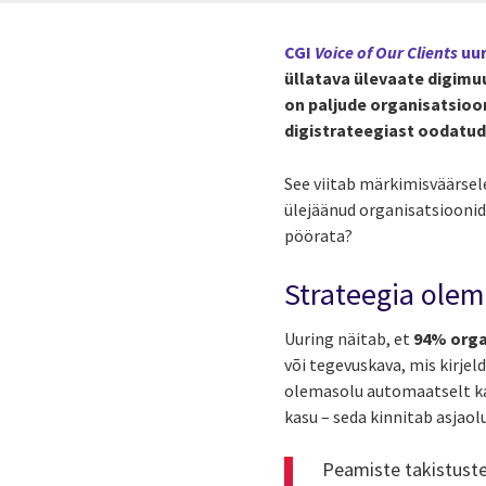
CGI
Voice of Our Clients
uur
üllatava ülevaate digimuu
on paljude organisatsioon
digistrateegiast oodatud
See viitab märkimisväärsele 
ülejäänud organisatsioonid
pöörata?
Strateegia olem
Uuring näitab, et
94% orga
või tegevuskava, mis kirjel
olemasolu automaatselt k
kasu – seda kinnitab asjaol
Peamiste takistuste