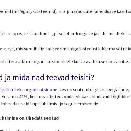
eemid (nn
legacy
-süsteemid), mis piiravad uute lahenduste kasutu
öjõu nappus, eriti andmete, pilvetehnoloogiate ja tehisintellekti 
de surve, mis sunnib digitaliseerimisalgatusi edasi lükkama või neid 
d nii erasektori organisatsioonidele kui ka avaliku sektori asutust
id ja mida nad teevad teisiti?
digiliidriteks organisatsioone
, kes on suutnud digistrateegia järjep
neid sama 41%, kes oma digiteekonda edukaks hindavad. Digiliidrei
lahendus, vaid küps juhtimis- ja tegutsemismudel.
 juhtimine on tihedalt seotud