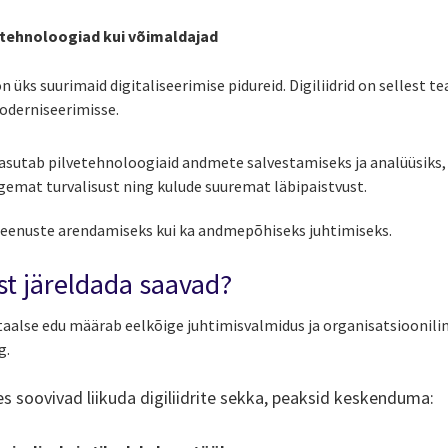
etehnoloogiad kui võimaldajad
 üks suurimaid digitaliseerimise pidureid. Digiliidrid on sellest te
oderniseerimisse.
 kasutab pilvetehnoloogiaid andmete salvestamiseks ja analüüsik
rgemat turvalisust ning kulude suuremat läbipaistvust.
 teenuste arendamiseks kui ka andmepõhiseks juhtimiseks.
st järeldada saavad?
itaalse edu määrab eelkõige juhtimisvalmidus ja organisatsioonili
g.
s soovivad liikuda digiliidrite sekka, peaksid keskenduma: