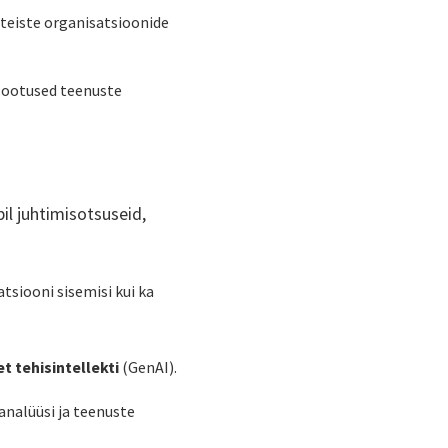
teiste organisatsioonide
d ootused teenuste
il juhtimisotsuseid,
tsiooni sisemisi kui ka
t tehisintellekti
(GenAI).
analüüsi ja teenuste