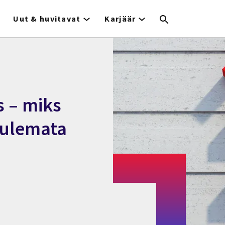
Uut & huvitavat
Karjäär
s – miks
 tulemata