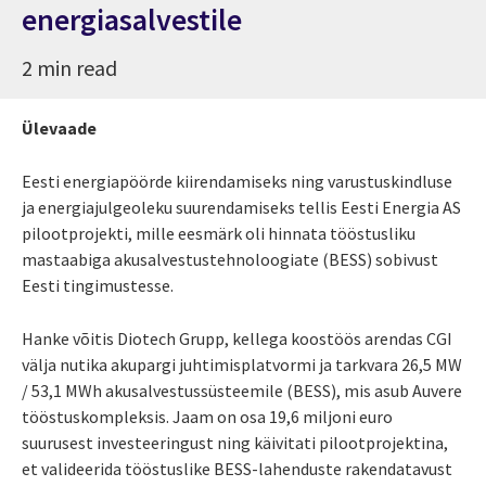
energiasalvestile
2 min read
Ülevaade
Eesti energiapöörde kiirendamiseks ning varustuskindluse
ja energiajulgeoleku suurendamiseks tellis Eesti Energia AS
pilootprojekti, mille eesmärk oli hinnata tööstusliku
mastaabiga akusalvestustehnoloogiate (BESS) sobivust
Eesti tingimustesse.
Hanke võitis Diotech Grupp, kellega koostöös arendas CGI
välja nutika akupargi juhtimisplatvormi ja tarkvara 26,5 MW
/ 53,1 MWh akusalvestussüsteemile (BESS), mis asub Auvere
tööstuskompleksis. Jaam on osa 19,6 miljoni euro
suurusest investeeringust ning käivitati pilootprojektina,
et valideerida tööstuslike BESS-lahenduste rakendatavust