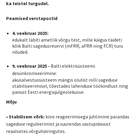
ka teistel turgudel.
Peamised verstapostid
4. veebruar 2025:
edukalt läbiti ametlik võrgu test, mille käigus täideti
kõik Balti sagedusreservi (mFRR, aFRR ning FCR) turu
nõuded.
9. veebruar 2025 -
Balti elektrisüsteemi
desünkroniseerimine:
akusalvestussüsteem mängis olulist rolli sageduse
stabiliseerimisel, tõestades lahenduse töökindlust ning
panust Eesti energiajulgeolekusse.
Mõju
• Stabiilsem võrk:
kiire reageerimisega juhtimine parandas
sageduse reguleerimist ja suurendas vastupidavust
reaalsetes võrguhäiringutes.