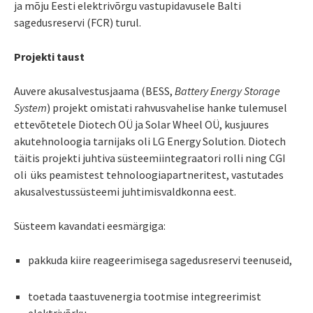
ja mõju Eesti elektrivõrgu vastupidavusele Balti
sagedusreservi (FCR) turul.
Projekti taust
Auvere akusalvestusjaama (BESS,
Battery Energy Storage
System
) projekt omistati rahvusvahelise hanke tulemusel
ettevõtetele Diotech OÜ ja Solar Wheel OÜ, kusjuures
akutehnoloogia tarnijaks oli LG Energy Solution. Diotech
täitis projekti juhtiva süsteemiintegraatori rolli ning CGI
oli üks peamistest tehnoloogiapartneritest, vastutades
akusalvestussüsteemi juhtimisvaldkonna eest.
Süsteem kavandati eesmärgiga:
pakkuda kiire reageerimisega sagedusreservi teenuseid,
toetada taastuvenergia tootmise integreerimist
elektrivõrku,