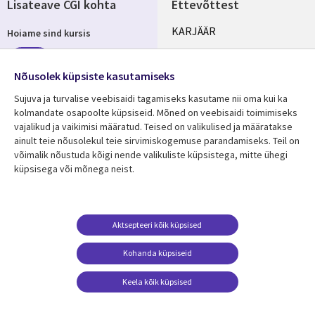
Lisateave CGI kohta
Ettevõttest
Useful
KARJÄÄR
Hoiame sind kursis
links
KONTORID
Telli
ESTONIA
Nõusolek küpsiste kasutamiseks
Sujuva ja turvalise veebisaidi tagamiseks kasutame nii oma kui ka
kolmandate osapoolte küpsiseid. Mõned on veebisaidi toimimiseks
vajalikud ja vaikimisi määratud. Teised on valikulised ja määratakse
Jälgi meid
ainult teie nõusolekul teie sirvimiskogemuse parandamiseks. Teil on
Social
võimalik nõustuda kõigi nende valikuliste küpsistega, mitte ühegi
Media
küpsisega või mõnega neist.
ESTONIA
Ressursikeskus
Tugi
Aktsepteeri kõik küpsised
Library
Legal
Viimased uudised
Õigused
Kohanda küpsiseid
Links
ESTONIA
Artiklid
Privaatsus
Keela kõik küpsised
ESTONIA
Blogi
Juurdepääs
Muuda nõusolekut