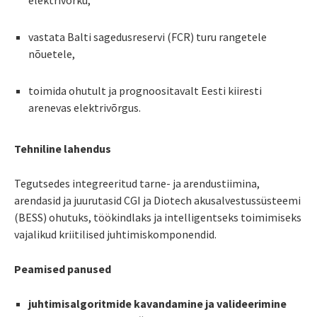
vastata Balti sagedusreservi (FCR) turu rangetele
nõuetele,
toimida ohutult ja prognoositavalt Eesti kiiresti
arenevas elektrivõrgus.
Tehniline lahendus
Tegutsedes integreeritud tarne- ja arendustiimina,
arendasid ja juurutasid CGI ja Diotech akusalvestussüsteemi
(BESS) ohutuks, töökindlaks ja intelligentseks toimimiseks
vajalikud kriitilised juhtimiskomponendid.
Peamised panused
juhtimisalgoritmide kavandamine ja valideerimine