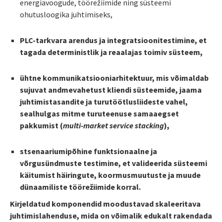
energiavoogude, töörežiimide ning süsteemi
ohutusloogika juhtimiseks,
PLC-tarkvara arendus ja integratsioonitestimine, et
tagada deterministlik ja reaalajas toimiv süsteem,
ühtne kommunikatsiooniarhitektuur, mis võimaldab
sujuvat andmevahetust kliendi süsteemide, jaama
juhtimistasandite ja turutöötlusliideste vahel,
sealhulgas mitme turuteenuse samaaegset
pakkumist (
multi-market service stacking
),
stsenaariumipõhine funktsionaalne ja
võrgusündmuste testimine, et valideerida süsteemi
käitumist häiringute, koormusmuutuste ja muude
dünaamiliste töörežiimide korral.
Kirjeldatud komponendid moodustavad skaleeritava
juhtimislahenduse, mida on võimalik edukalt rakendada