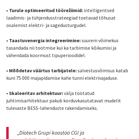
• Turule optimeeritud töörežiimid:
intelligentsed
laadimis- ja tühjendusstrateegiad toetavad tõhusat
osalemist elektri- ja sagedusturgudel.
• Taastuvenergia integreerimine:
suurem võimekus
tasandada nii tootmise kui ka tarbimise kõikumisi ja
vähendada koormust tipuperioodidel.
• Mõõdetav väärtus tarbijatele:
salvestusvõimsus katab
kuni 75 000 majapidamise kahe tunni elektrivajaduse.
• Skaleeritav arhitektuur:
välja töötatud
juhtimisarhitektuur pakub korduvkasutatavat mudelit
tulevaste BESS-lahenduste rakendamiseks.
„Diotech Grupi koostöö CGI ja