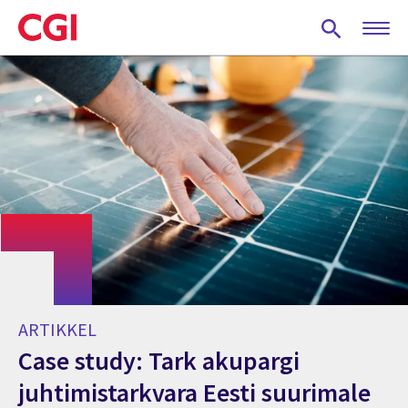
Skip
to
main
content
ARTIKKEL
Case study: Tark akupargi
juhtimistarkvara Eesti suurimale