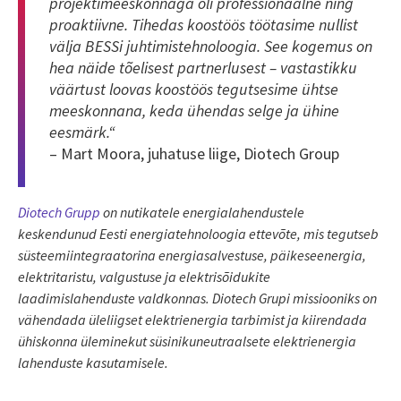
projektimeeskonnaga oli professionaalne ning
proaktiivne. Tihedas koostöös töötasime nullist
välja BESSi juhtimistehnoloogia. See kogemus on
hea näide tõelisest partnerlusest – vastastikku
väärtust loovas koostöös tegutsesime ühtse
meeskonnana, keda ühendas selge ja ühine
eesmärk.“
– Mart Moora, juhatuse liige, Diotech Group
Diotech Grupp
on nutikatele energialahendustele
keskendunud Eesti energiatehnoloogia ettevõte, mis tegutseb
süsteemiintegraatorina energiasalvestuse, päikeseenergia,
elektritaristu, valgustuse ja elektrisõidukite
laadimislahenduste valdkonnas. Diotech Grupi missiooniks on
vähendada üleliigset elektrienergia tarbimist ja kiirendada
ühiskonna üleminekut süsinikuneutraalsete elektrienergia
lahenduste kasutamisele.