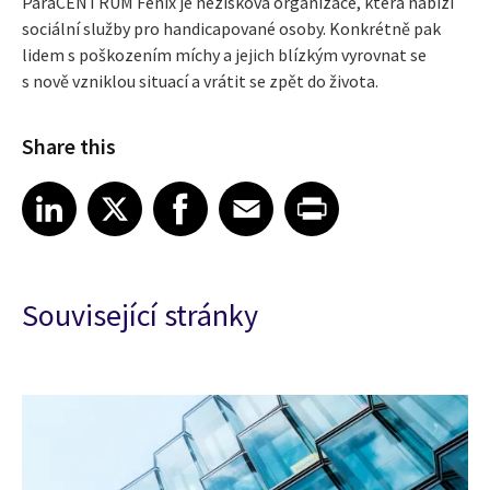
ParaCENTRUM Fenix je nezisková organizace, která nabízí
sociální služby pro handicapované osoby. Konkrétně pak
lidem s poškozením míchy a jejich blízkým vyrovnat se
s nově vzniklou situací a vrátit se zpět do života.
Share this
Share article on LinkedIn
Share article on X
Share article on Facebook
Share article on Email
Share article on Print
LinkedIn
X
Facebook
Email
Print
Související stránky