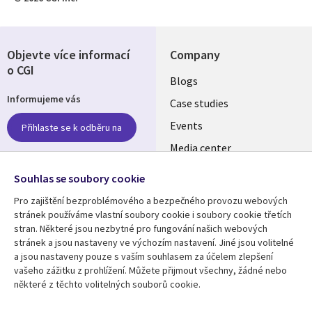
Objevte více informací
Company
o CGI
Useful
Blogs
Informujeme vás
links
Case studies
CZECH
Events
Přihlaste se k odběru na
Media center
REPUBLIC
Newsroom
Follow us
Souhlas se soubory cookie
Pro zajištění bezproblémového a bezpečného provozu webových
Social
stránek používáme vlastní soubory cookie i soubory cookie třetích
Media
stran. Některé jsou nezbytné pro fungování našich webových
CZECH
stránek a jsou nastaveny ve výchozím nastavení. Jiné jsou volitelné
REPUBLIC
a jsou nastaveny pouze s vaším souhlasem za účelem zlepšení
Resource center
Support
vašeho zážitku z prohlížení. Můžete přijmout všechny, žádné nebo
některé z těchto volitelných souborů cookie.
Library
Legal
Articles
Privacy