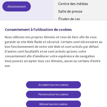
links
Centre des médias
Abonnement
LUXEMBOURG
Salle de presse
Études de cas
Événements
Suivez-nous
Consentement à l'utilisation de cookies
Nous utilisons nos propres témoins et ceux de tiers afin de vous
Social
garantir un site Web fluide et sécurisé. Certains sont nécessaires au
Media
bon fonctionnement de notre site Web et sont activés par défaut.
LUXEMBOURG
D’autres sont facultatifs et ne sont activés qu’avec votre
consentement afin d’améliorer votre expérience de navigation.
Ressources
Support
Vous pouvez accepter tous ces témoins, aucun ou certains d’entre
eux.
Library
Legal
Articles
Restrictions et
conditions juridiques
Links
SECTIONS
Blog
Confidentialité
SECTIONS
FR
Études de cas
Accepter tous les cookies
Accessibilité
Podcasts
FR
Personnaliser les cookies
Données personnelles
Points de vue
Centre de gestion des
Refuser tous les cookies
Événements