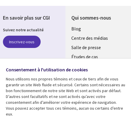
En savoir plus sur CGI
Qui sommes-nous
Useful
Blog
Suivez notre actualité
links
Centre des médias
Inscrivez-vous
LUXEMBOURG
Salle de presse
Études de cas
Retrouvez-nous sur les
Événements
réseaux
Consentement à l'utilisation de cookies
Nous utilisons nos propres témoins et ceux de tiers afin de vous
Social
garantir un site Web fluide et sécurisé. Certains sont nécessaires au
Media
bon fonctionnement de notre site Web et sont activés par défaut.
LUXEMBOURG
D’autres sont facultatifs et ne sont activés qu’avec votre
consentement afin d’améliorer votre expérience de navigation.
Ressources
Support
Vous pouvez accepter tous ces témoins, aucun ou certains d’entre
eux.
Library
Legal
Articles
Restrictions et
conditions juridiques
Links
SECTIONS
Blog