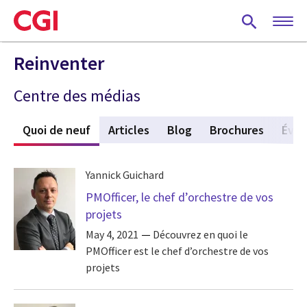
Skip
to
main
content
Reinventer
Centre des médias
Quoi de neuf
(active tab)
Articles
Blog
Brochures
Évé
Yannick Guichard
PMOfficer, le chef d’orchestre de vos
projets
May 4, 2021
Découvrez en quoi le
PMOfficer est le chef d’orchestre de vos
projets