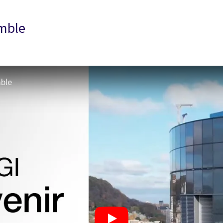
emble
mble