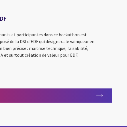
EDF
cipants et participantes dans ce hackathon est
osé de la DSI d'EDF qui désignera le vainqueur en
n bien précise : maitrise technique, faisabilité,
IA et surtout création de valeur pour EDF.
igables de France) choisit CGI pour l'accompagner dans sa trans
ALE fait confiance à CGI
IE Solutions et CGI jouent collectif pour moderniser l’application
ransformation digitale pour Neftys Pharma
pour EDF
érience collaborateur influence la performance chez Sodexo ?