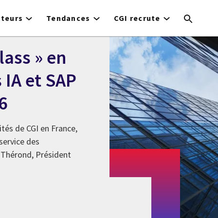
cteurs
Tendances
CGI recrute
lass » en
 IA et SAP
6
ités de CGI en France,
 service des
r Thérond, Président
 Best in Class » en France pour ses services IA et SAP da