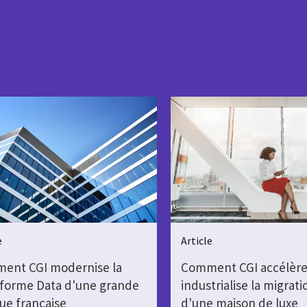
e
Article
ent CGI modernise la
Comment CGI accélère
eforme Data d'une grande
industrialise la migrat
ue française
d'une maison de luxe