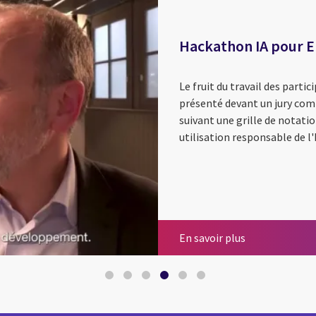
Hackathon IA pour 
Le fruit du travail des parti
présenté devant un jury comp
suivant une grille de notatio
utilisation responsable de l'
VNF (Voies nav
AG2R LA MONDI
MyVision : ENG
Accélérer sa t
Hackathon IA 
Comment l'exp
En savoir plus