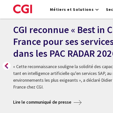
Skip
to
Métiers et Solutions
Se
main
content
CGI reconnue « Best in C
France pour ses services
dans les PAC RADAR 202
« Cette reconnaissance souligne la solidité des capac
tant en intelligence artificielle qu’en services SAP, au
environnements les plus exigeants », a déclaré Didie
France chez CGI.
about CGI reconnue «
Lire le communiqué de presse