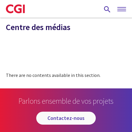
Skip
to
main
content
Centre des médias
There are no contents available in this section.
Parlons ensemble de vos projets
contactez-nous