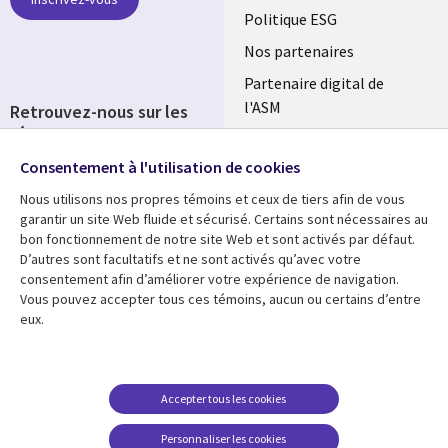
FRANCE
Politique ESG
Nos partenaires
Partenaire digital de
l'ASM
Retrouvez-nous sur les
réseaux
Salle de presse
Consentement à l'utilisation de cookies
Social
Fusions
Media
Nous utilisons nos propres témoins et ceux de tiers afin de vous
FRANCE
garantir un site Web fluide et sécurisé. Certains sont nécessaires au
bon fonctionnement de notre site Web et sont activés par défaut.
Ressources
Support
D’autres sont facultatifs et ne sont activés qu’avec votre
consentement afin d’améliorer votre expérience de navigation.
Library
Legal
Articles
Accessibilité
Vous pouvez accepter tous ces témoins, aucun ou certains d’entre
eux.
Links
FRANCE
Blog
Protection des données
FRANCE
Études de cas
Restrictions et
conditions juridiques
Événements
Accepter tous les cookies
FAQ Carrières
Podcasts
Personnaliser les cookies
Centre de gestion des