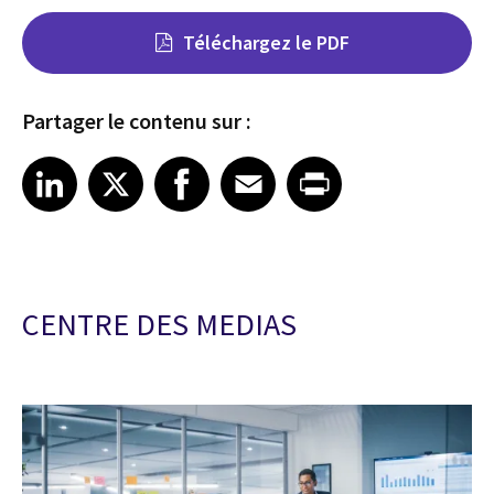
Téléchargez le PDF
Partager le contenu sur :
Share on LinkedIn
Share on X
Share on Facebook
Share on Email
Share on Print
LinkedIn
X
Facebook
Email
Print
CENTRE DES MEDIAS