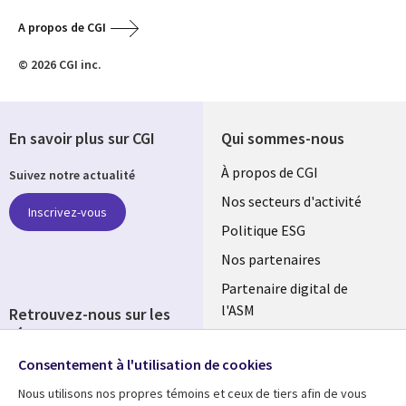
A propos de CGI
© 2026 CGI inc.
En savoir plus sur CGI
Qui sommes-nous
Useful
À propos de CGI
Suivez notre actualité
links
Nos secteurs d'activité
Inscrivez-vous
FRANCE
Politique ESG
Nos partenaires
Partenaire digital de
l'ASM
Retrouvez-nous sur les
réseaux
Salle de presse
Consentement à l'utilisation de cookies
Social
Fusions
Media
Nous utilisons nos propres témoins et ceux de tiers afin de vous