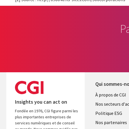
P
Qui sommes-n
Useful
À propos de CGI
Insights you can act on
links
Nos secteurs d'ac
Fondée en 1976, CGI figure parmi les
FRANCE
Politique ESG
plus importantes entreprises de
Nos partenaires
services numériques et de conseil