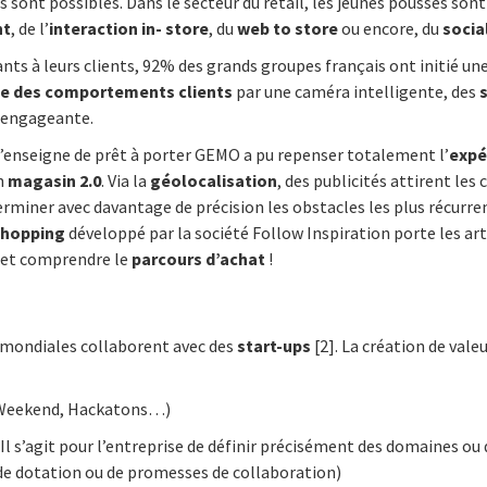
 sont possibles. Dans le secteur du retail, les jeunes pousses son
nt
, de l’
interaction in- store
, du
web to store
ou encore, du
socia
s à leurs clients, 92% des grands groupes français ont initié une
se des comportements clients
par une caméra intelligente, des
s
n engageante.
 l’enseigne de prêt à porter GEMO a pu repenser totalement l’
expé
n
magasin 2.0
. Via la
géolocalisation
, des publicités attirent l
erminer avec davantage de précision les obstacles les plus récurrent
shopping
développé par la société Follow Inspiration porte les arti
r et comprendre le
parcours d’achat
!
 mondiales collaborent avec des
start-ups
[2]. La création de val
p Weekend, Hackatons…)
 s’agit pour l’entreprise de définir précisément des domaines ou d
de dotation ou de promesses de collaboration)