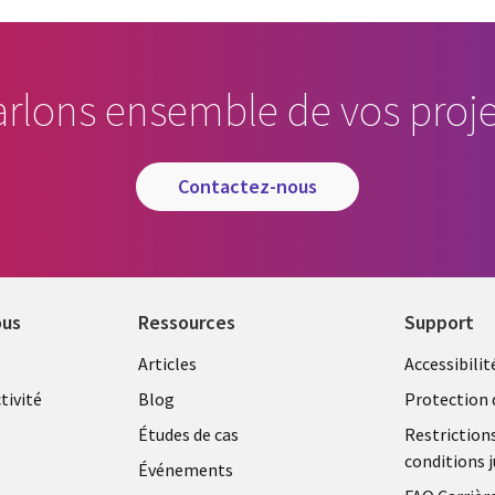
arlons ensemble de vos proje
contactez-nous
ous
Ressources
Support
Library
Legal
Articles
Accessibilit
Links
FRANC
tivité
Blog
Protection 
FRANCE
Études de cas
Restriction
conditions j
Événements