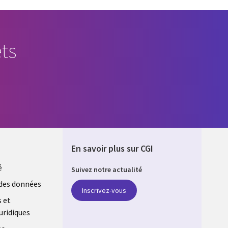
ts
En savoir plus sur CGI
é
Suivez notre actualité
E
des données
Inscrivez-vous
s et
uridiques