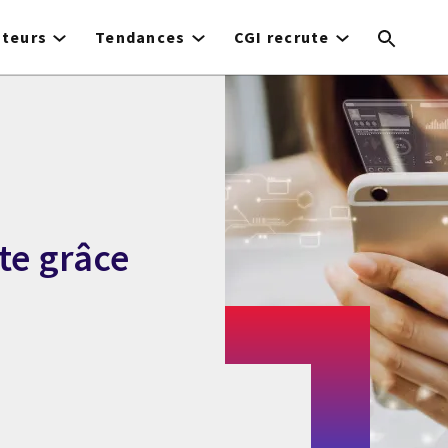
cteurs
Tendances
CGI recrute
te grâce