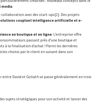
t particulièrement créatives : nouveaux concepts dans le
l media
.
 collaboration avec des start-ups[1]. Des projets
olutions couplant intelligence artificielle et e-
rience en boutique et en ligne
. L’entreprise offre
es consommateurs passant près d’une boutique et
s à la finalisation d’achat ! Parmi les dernières
cles choisis par le client en suivant dans son
eur entre David et Goliath se passe généralement en trois
es sujets stratégiques pour son activité et lancer des