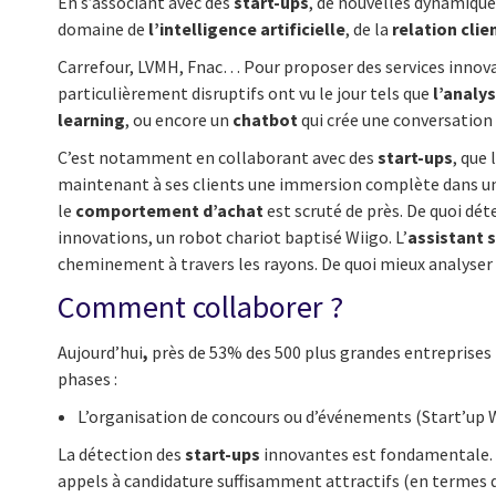
En s’associant avec des
start-ups
, de nouvelles dynamiques
domaine de
l’intelligence artificielle
, de la
relation clie
Carrefour, LVMH, Fnac… Pour proposer des services innovant
particulièrement disruptifs ont vu le jour tels que
l’analy
learning
, ou encore un
chatbot
qui crée une conversatio
C’est notamment en collaborant avec des
start-ups
, que
maintenant à ses clients une immersion complète dans u
le
comportement d’achat
est scruté de près. De quoi dét
innovations, un robot chariot baptisé Wiigo. L’
assistant 
cheminement à travers les rayons. De quoi mieux analyse
Comment collaborer ?
Aujourd’hui
,
près de 53% des 500 plus grandes entreprises
phases :
L’organisation de concours ou d’événements (Start’u
La détection des
start-ups
innovantes est fondamentale. Il
appels à candidature suffisamment attractifs (en termes 