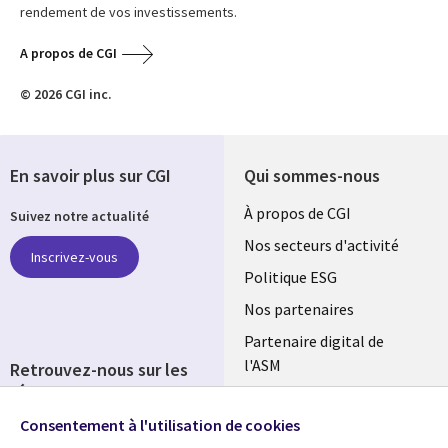
rendement de vos investissements.
A propos de CGI
© 2026 CGI inc.
En savoir plus sur CGI
Qui sommes-nous
Useful
À propos de CGI
Suivez notre actualité
links
Nos secteurs d'activité
Inscrivez-vous
FRANCE
Politique ESG
Nos partenaires
Partenaire digital de
l'ASM
Retrouvez-nous sur les
réseaux
Salle de presse
Consentement à l'utilisation de cookies
Social
Fusions