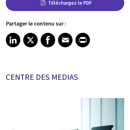
Téléchargez le PDF
Partager le contenu sur :
Share on LinkedIn
Share on X
Share on Facebook
Share on Email
Share on Print
LinkedIn
X
Facebook
Email
Print
CENTRE DES MEDIAS