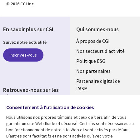
© 2026 CGI inc.
En savoir plus sur CGI
Qui sommes-nous
Useful
À propos de CGI
Suivez notre actualité
links
Nos secteurs d'activité
Inscrivez-vous
FRANCE
Politique ESG
Nos partenaires
Partenaire digital de
l'ASM
Retrouvez-nous sur les
réseaux
Salle de presse
Consentement à l'utilisation de cookies
Social
Fusions
Media
Nous utilisons nos propres témoins et ceux de tiers afin de vous
FRANCE
garantir un site Web fluide et sécurisé. Certains sont nécessaires au
bon fonctionnement de notre site Web et sont activés par défaut.
Ressources
Support
D’autres sont facultatifs et ne sont activés qu’avec votre