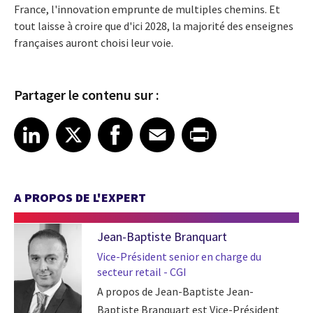
France, l'innovation emprunte de multiples chemins. Et
tout laisse à croire que d'ici 2028, la majorité des enseignes
françaises auront choisi leur voie.
Partager le contenu sur :
Share article on LinkedIn
Share article on X
Share article on Facebook
Share article on Email
Share article on Print
LinkedIn
X
Facebook
Email
Print
A PROPOS DE L'EXPERT
Jean-Baptiste Branquart
Vice-Président senior en charge du
secteur retail - CGI
A propos de Jean-Baptiste Jean-
Baptiste Branquart est Vice-Président