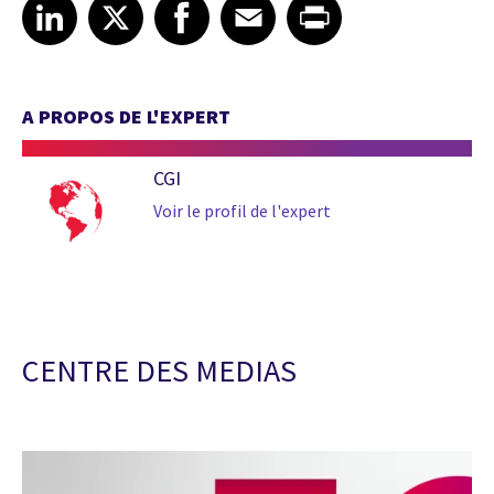
Share article on LinkedIn
Share article on X
Share article on Facebook
Share article on Email
Share article on Print
LinkedIn
X
Facebook
Email
Print
A PROPOS DE L'EXPERT
CGI
Voir le profil de l'expert
CENTRE DES MEDIAS