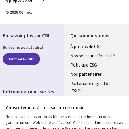
A propos de CGI
© 2026 CGI inc.
En savoir plus sur CGI
Qui sommes-nous
Useful
À propos de CGI
Suivez notre actualité
links
Nos secteurs d'activité
Inscrivez-vous
FRANCE
Politique ESG
Nos partenaires
Partenaire digital de
l'ASM
Retrouvez-nous sur les
réseaux
Salle de presse
Consentement à l'utilisation de cookies
Social
Fusions
Media
Nous utilisons nos propres témoins et ceux de tiers afin de vous
FRANCE
garantir un site Web fluide et sécurisé. Certains sont nécessaires au
bon fonctionnement de notre site Web et sont activés par défaut.