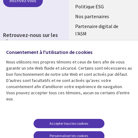
Inscrivez-vous
FRANCE
Politique ESG
Nos partenaires
Partenaire digital de
l'ASM
Retrouvez-nous sur les
réseaux
Salle de presse
Consentement à l'utilisation de cookies
Social
Fusions
Media
Nous utilisons nos propres témoins et ceux de tiers afin de vous
FRANCE
garantir un site Web fluide et sécurisé. Certains sont nécessaires au
bon fonctionnement de notre site Web et sont activés par défaut.
Ressources
Support
D’autres sont facultatifs et ne sont activés qu’avec votre
consentement afin d’améliorer votre expérience de navigation.
Library
Legal
Articles
Accessibilité
Vous pouvez accepter tous ces témoins, aucun ou certains d’entre
eux.
Links
FRANCE
Blog
Protection des données
FRANCE
Études de cas
Restrictions et
conditions juridiques
Événements
Accepter tous les cookies
FAQ Carrières
Podcasts
Personnaliser les cookies