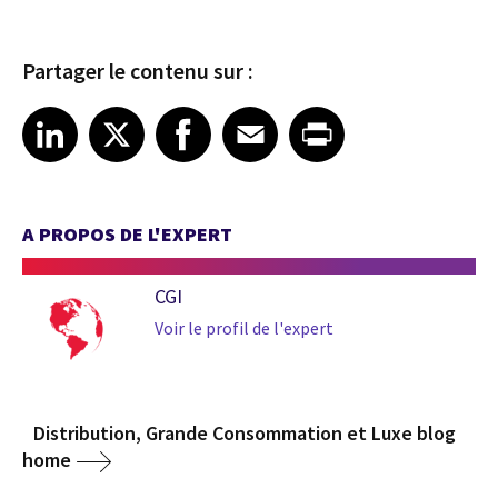
Partager le contenu sur :
Share article on LinkedIn
Share article on X
Share article on Facebook
Share article on Email
Share article on Print
LinkedIn
X
Facebook
Email
Print
A PROPOS DE L'EXPERT
CGI
Voir le profil de l'expert
Distribution, Grande Consommation et Luxe blog
home