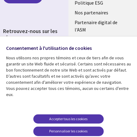
FRANCE
Politique ESG
Nos partenaires
Partenaire digital de
l'ASM
Retrouvez-nous sur les
réseaux
Salle de presse
Consentement à l'utilisation de cookies
Social
Fusions
Media
Nous utilisons nos propres témoins et ceux de tiers afin de vous
FRANCE
garantir un site Web fluide et sécurisé. Certains sont nécessaires au
bon fonctionnement de notre site Web et sont activés par défaut.
Ressources
Support
D’autres sont facultatifs et ne sont activés qu’avec votre
consentement afin d’améliorer votre expérience de navigation.
Library
Legal
Articles
Accessibilité
Vous pouvez accepter tous ces témoins, aucun ou certains d’entre
eux.
Links
FRANCE
Blog
Protection des données
FRANCE
Études de cas
Restrictions et
conditions juridiques
Événements
Accepter tous les cookies
FAQ Carrières
Podcasts
Personnaliser les cookies
Centre de gestion des
Points de vue