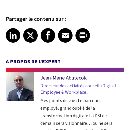
Partager le contenu sur :
Share article on LinkedIn
Share article on X
Share article on Facebook
Share article on Email
Share article on Print
LinkedIn
X
Facebook
Email
Print
A PROPOS DE L'EXPERT
Jean-Marie Abatecola
Directeur des activités conseil «Digital
Employee & Workplace»
Mes points de vue : Le parcours
employé, grand oublié de la
transformation digitale La DSI de
demain sera visionnaire… ou ne sera