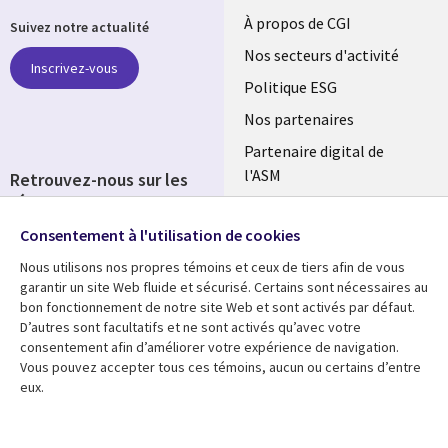
Useful
À propos de CGI
Suivez notre actualité
links
Nos secteurs d'activité
Inscrivez-vous
FRANCE
Politique ESG
Nos partenaires
Partenaire digital de
l'ASM
Retrouvez-nous sur les
réseaux
Salle de presse
Consentement à l'utilisation de cookies
Social
Fusions
Media
Nous utilisons nos propres témoins et ceux de tiers afin de vous
FRANCE
garantir un site Web fluide et sécurisé. Certains sont nécessaires au
bon fonctionnement de notre site Web et sont activés par défaut.
Ressources
Support
D’autres sont facultatifs et ne sont activés qu’avec votre
consentement afin d’améliorer votre expérience de navigation.
Library
Legal
Articles
Accessibilité
Vous pouvez accepter tous ces témoins, aucun ou certains d’entre
eux.
Links
FRANCE
Blog
Protection des données
FRANCE
Études de cas
Restrictions et