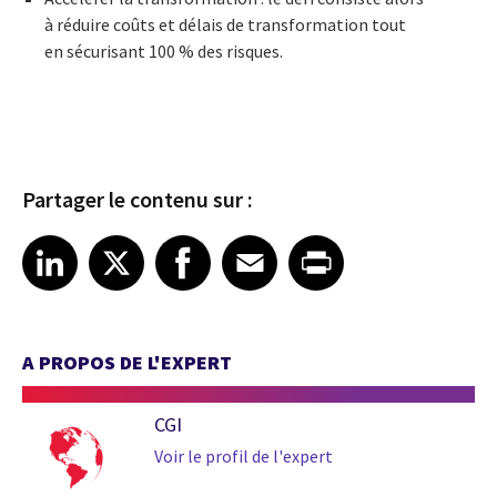
à réduire coûts et délais de transformation tout
en sécurisant 100 % des risques.
Partager le contenu sur :
Share article on LinkedIn
Share article on X
Share article on Facebook
Share article on Email
Share article on Print
LinkedIn
X
Facebook
Email
Print
A PROPOS DE L'EXPERT
CGI
Voir le profil de l'expert