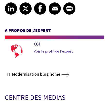
Share article on LinkedIn
Share article on X
Share article on Facebook
Share article on Email
Share article on Print
LinkedIn
X
Facebook
Email
Print
A PROPOS DE L'EXPERT
CGI
Voir le profil de l'expert
IT Modernisation blog home
CENTRE DES MEDIAS